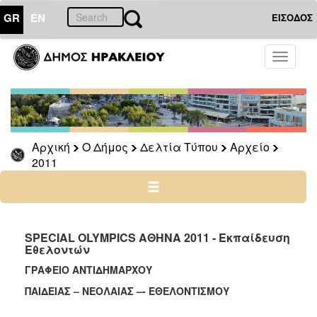
GR
EN
ΕΙΣΟΔΟΣ
Ο
Toggle
ΔΗΜΟΣ
navigati
Δελτία
Τύπου
Αρχείο
Αρχική
Ο Δήμος
Δελτία Τύπου
Αρχείο
2026
2011
2025
2024
2023
2022
SPECIAL OLYMPICS ΑΘΗΝΑ 2011 - Eκπαίδευση
Eθελοντών
2021
ΓΡΑΦΕΙΟ ΑΝΤΙΔΗΜΑΡΧΟΥ
2020
ΠΑΙΔΕΙΑΣ – ΝΕΟΛΑΙΑΣ –- ΕΘΕΛΟΝΤΙΣΜΟΥ
2019