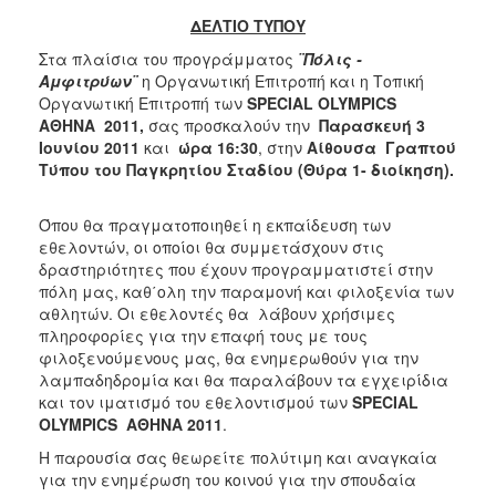
2018
ΔΕΛΤΙΟ ΤΥΠΟΥ
2017
Στα πλαίσια του προγράμματος
¨Πόλις -
2016
Αμφιτρύων¨
η Οργανωτική Επιτροπή και η Τοπική
2015
Οργανωτική Επιτροπή των
SPECIAL
OLYMPICS
ΑΘΗΝΑ 2011,
σας προσκαλούν την
Παρασκευή 3
2013
Ιουνίου 2011
και
ώρα 16:30
, στην
Αίθουσα Γραπτού
2012
Τύπου του Παγκρητίου Σταδίου (Θύρα 1- διοίκηση).
2011
Όπου θα πραγματοποιηθεί η εκπαίδευση των
2010
εθελοντών, οι οποίοι θα συμμετάσχουν στις
2006
δραστηριότητες που έχουν προγραμματιστεί στην
πόλη μας, καθ΄ολη την παραμονή και φιλοξενία των
αθλητών. Οι εθελοντές θα λάβουν χρήσιμες
πληροφορίες για την επαφή τους με τους
φιλοξενούμενους μας, θα ενημερωθούν για την
Ο
λαμπαδηδρομία
και θα παραλάβουν τα εγχειρίδια
ΤΟΠΟΣ
και τον ιματισμό του εθελοντισμού των
SPECIAL
ΜΑΣ
OLYMPICS
ΑΘΗΝΑ 2011
.
Η παρουσία σας θεωρείτε πολύτιμη και αναγκαία
ΠΟΛΙΤΙΣΜΟΣ
για την ενημέρωση του κοινού για την σπουδαία