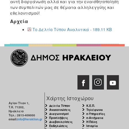
αυτή διοργάνωση αλλά και για την ευαισθητοποίηση
ΑΝΘΕΚΤΙΚΗ
των συμπολιτών μας σε θέματα αλληλεγγύης και
ΠΟΛΗ
εθελοντισμού!
Αρχεία
Το Δελτίο Τύπου Αναλυτικά - 189.11 KB
Χάρτης Ιστοχώρου
Αγίου Τίτου 1,
Δελτία Τύπου
Κ.Ε.Π.
Τ.Κ. 71202,
Ανακοινώσεις
Τηλέφωνα
Ηράκλειο
Διαγωνισμοί
e-Υπηρεσίες
Τηλ.: 2813-409000
Προσλήψεις
e-Αιτήματα
email:
info@heraklion.gr
Διαβουλεύσεις
Η Πόλη
Εκδηλώσεις
Ιστορία