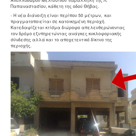
2018
Παπαναστασίου, κάθετη της οδού Θήβας.
2017
- Η νέα διάνοιξη είναι περίπου 50 μέτρων, και
2016
πραγματοποιείται σε κατοικημένη περιοχή.
Κατεδαφίζεται κτίσμα διώροφο απελευθερώνοντας
2015
τον δρόμο εξυπηρετώντας ανάγκες κυκλοφοριακής
2013
σύνδεσης αλλά και το αποχετευτικό δίκτυο της
περιοχής.
2012
2011
2010
2006
Ο
ΤΟΠΟΣ
ΜΑΣ
ΠΟΛΙΤΙΣΜΟΣ