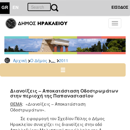
GR
EN
ΕΙΣΟΔΟΣ
Ο
Toggle
ΔΗΜΟΣ
navigati
Δελτία
Τύπου
Αρχείο
...
Αρχική
Ο Δήμος
2011
2026
2025
2024
2023
Διανοίξεις – Αποκατάσταση Οδοστρωμάτων
στην περιοχή της Παπαναστασίου
2022
ΘΕΜΑ
: «Διανοίξεις – Αποκατάσταση
2021
Οδοστρωμάτων».
2020
Σε εφαρμογή του Σχεδίου Πόλης ο Δήμος
2019
Ηρακλείου συνεχίζει τις διανοίξεις στην οδό
Απολλοδώρου Μελισσινού παράλληλη της Λ.