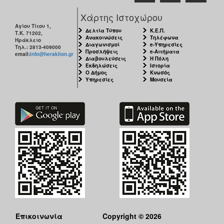
Χάρτης Ιστοχώρου
Αγίου Τίτου 1,
Δελτία Τύπου
Κ.Ε.Π.
Τ.Κ. 71202,
Ανακοινώσεις
Τηλέφωνα
Ηράκλειο
Διαγωνισμοί
e-Υπηρεσίες
Τηλ.: 2813-409000
Προσλήψεις
e-Αιτήματα
email:
info@heraklion.gr
Διαβουλεύσεις
Η Πόλη
Εκδηλώσεις
Ιστορία
Ο Δήμος
Κνωσός
Υπηρεσίες
Μουσεία
Επικοινωνία
Copyright © 2026