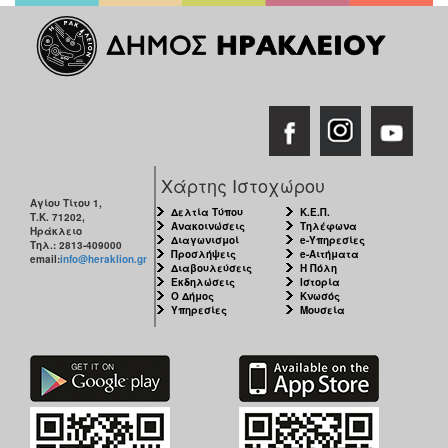
ΑΝΘΕΚΤΙΚΗ
ΠΟΛΗ
Χάρτης Ιστοχώρου
Αγίου Τίτου 1,
Δελτία Τύπου
Κ.Ε.Π.
Τ.Κ. 71202,
Ανακοινώσεις
Τηλέφωνα
Ηράκλειο
Διαγωνισμοί
e-Υπηρεσίες
Τηλ.: 2813-409000
Προσλήψεις
e-Αιτήματα
email:
info@heraklion.gr
Διαβουλεύσεις
Η Πόλη
Εκδηλώσεις
Ιστορία
Ο Δήμος
Κνωσός
Υπηρεσίες
Μουσεία