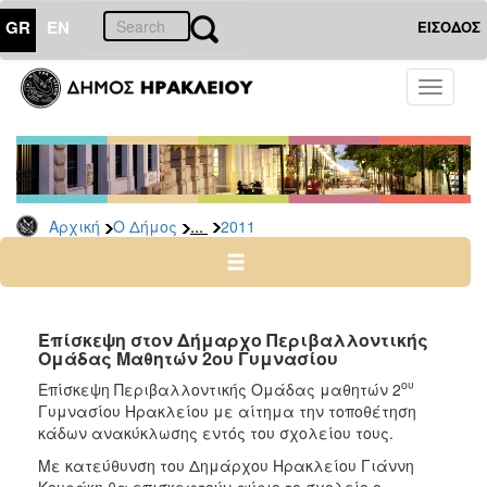
GR
EN
ΕΙΣΟΔΟΣ
Ο
Toggle
ΔΗΜΟΣ
navigati
Δελτία
Τύπου
Αρχείο
...
Αρχική
Ο Δήμος
2011
2026
2025
2024
2023
Επίσκεψη στον Δήμαρχο Περιβαλλοντικής
Ομάδας Μαθητών 2ου Γυμνασίου
2022
ου
Επίσκεψη Περιβαλλοντικής Ομάδας μαθητών 2
2021
Γυμνασίου Ηρακλείου με αίτημα την τοποθέτηση
2020
κάδων ανακύκλωσης εντός του σχολείου τους.
2019
Με κατεύθυνση του Δημάρχου Ηρακλείου Γιάννη
Κουράκη θα επισκεφτούν αύριο το σχολείο ο