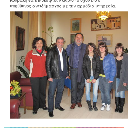
2018
υπεύθυνος αντιδήμαρχος με την αρμόδια υπηρεσία.
2017
2016
2015
2013
2012
2011
2010
2006
Ο
ΤΟΠΟΣ
ΜΑΣ
ΠΟΛΙΤΙΣΜΟΣ