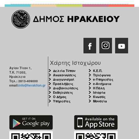
Χάρτης Ιστοχώρου
Αγίου Τίτου 1,
Δελτία Τύπου
Κ.Ε.Π.
Τ.Κ. 71202,
Ανακοινώσεις
Τηλέφωνα
Ηράκλειο
Διαγωνισμοί
e-Υπηρεσίες
Τηλ.: 2813-409000
Προσλήψεις
e-Αιτήματα
email:
info@heraklion.gr
Διαβουλεύσεις
Η Πόλη
Εκδηλώσεις
Ιστορία
Ο Δήμος
Κνωσός
Υπηρεσίες
Μουσεία