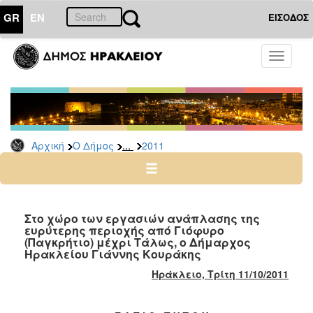
GR
EN
ΕΙΣΟΔΟΣ
Ο
Toggle
ΔΗΜΟΣ
navigati
Δελτία
Τύπου
Αρχείο
...
Αρχική
Ο Δήμος
2011
2026
2025
2024
2023
Στο χώρο των εργασιών ανάπλασης της
ευρύτερης περιοχής από Γιόφυρο
2022
(Παγκρήτιο) μέχρι Τάλως, ο Δήμαρχος
2021
Ηρακλείου Γιάννης Κουράκης
2020
Ηράκλειο, Τρίτη 11/10/2011
2019