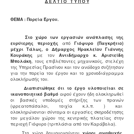
2018
Δ Ε Λ Τ Ι Ο Τ Υ Π Ο Υ
2017
2016
ΘΕΜΑ : Πορεία Έργου.
2015
2013
Στο χώρο των εργασιών ανάπλασης της
ευρύτερης περιοχής
από
Γιόφυρο (Παγκρήτιο)
2012
μέχρι Τάλως
, ο Δήμαρχος Ηρακλείου Γιάννης
2011
Κουράκης
με τον
Αντιδήμαρχο κ. Αριστείδη
Μπολάκη
, τους επιβλέποντες μηχανικούς, στελέχη
2010
της Υπηρεσίας Πρασίνου και τον ανάδοχο συζήτησαν
2006
για την πορεία του έργου και το χρονοδιάγραμμα
ολοκλήρωσής του.
Διαπιστώθηκε ότι το έργο υλοποιείται σε
ικανοποιητικό βαθμό
αφού έχουν ήδη ολοκληρωθεί
οι βασικές υποδομές στήριξης των πρανών
Ο
(φρεατοπάσαλοι, τοιχία κ.λ.π. ) και
ΤΟΠΟΣ
ΜΑΣ
ολοκληρώνονται σύντομα οι εργασίες σκηροδέτησης
του μεγάλου χώρου της κεντρικής πλατείας στην
περιοχή Γιόφυρο (τριπλάσια από τον Καράβολα).
ΠΟΛΙΤΙΣΜΟΣ
Στο χώρο δημιουργούνται
χώροι αναψυχής
,