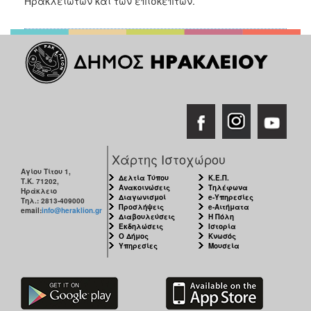
Ηρακλειωτών και των επισκεπτών.
Χάρτης Ιστοχώρου
Αγίου Τίτου 1,
Δελτία Τύπου
Κ.Ε.Π.
Τ.Κ. 71202,
Ανακοινώσεις
Τηλέφωνα
Ηράκλειο
Διαγωνισμοί
e-Υπηρεσίες
Τηλ.: 2813-409000
Προσλήψεις
e-Αιτήματα
email:
info@heraklion.gr
Διαβουλεύσεις
Η Πόλη
Εκδηλώσεις
Ιστορία
Ο Δήμος
Κνωσός
Υπηρεσίες
Μουσεία