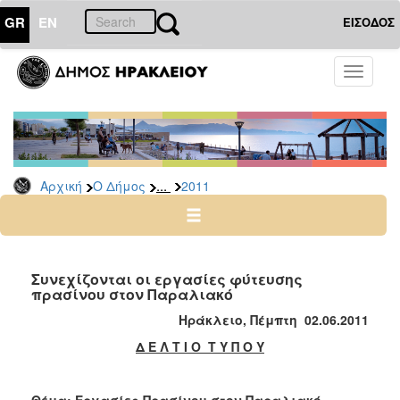
GR
EN
ΕΙΣΟΔΟΣ
Ο
Toggle
ΔΗΜΟΣ
navigati
Δελτία
Τύπου
Αρχείο
...
Αρχική
Ο Δήμος
2011
2026
2025
2024
2023
Συνεχίζονται οι εργασίες φύτευσης
πρασίνου στον Παραλιακό
2022
Ηράκλειο, Πέμπτη 02.06.2011
2021
Δ Ε Λ Τ Ι Ο Τ Υ Π Ο Υ
2020
2019
Θέμα: Εργασίες Πρασίνου στον Παραλιακό.