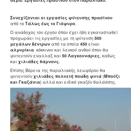
2018
2017
Συνεχίζονται οι εργασίες φύτευσης πρασίνου
2016
από το
Τάλως έως το Γιόφυρο
.
2015
Ο ανάδοχος του έργου όπου έχει ήδη εγκατασταθεί
2013
προχωράει τις εργασίες με τη φύτευση
500
μεγάλων δέντρων
από τα οποία
450
είναι
2012
αλμυρίκια
κόκκινου και λευκού ανθού όπου θα
2011
φυτευτούν εναλλάξ και
50 Λαγκουνάριες
, καθώς
και
χιλιάδες θάμνους
.
2010
Επίσης Βόρεια της παραλιακής λεωφόρου θα
2006
φυτευτούν
χιλιάδες πολυετή
ποώδη φυτά
(
Μπούζι
και Γκαζάνια
) αλλά και ειδικό γκαζόν θαλάσσης.
Ο
ΤΟΠΟΣ
ΜΑΣ
ΠΟΛΙΤΙΣΜΟΣ