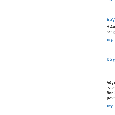
Εργ
Η
Δι
στόχ
περι
Κλε
Λόγ
Ιανο
Βοήθ
μον
περι