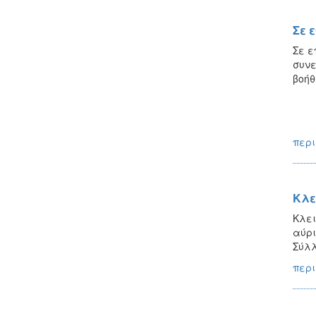
Σε 
Σε ε
συνε
βοήθ
περι
Κλε
Κλει
αύρι
Σύλλ
περι