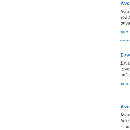
Ανο
Ανοι
του 
συνθ
περι
Συν
Συνε
Ιανο
συζη
περι
Ανο
Ανοι
Αστέ
επιδ