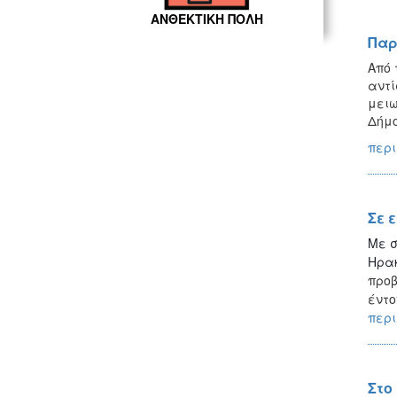
ΑΝΘΕΚΤΙΚΗ ΠΟΛΗ
Παρ
Από 
αντί
μειω
Δήμο
περι
Σε 
Με σ
Ηρακ
προβ
έντο
περι
Στο