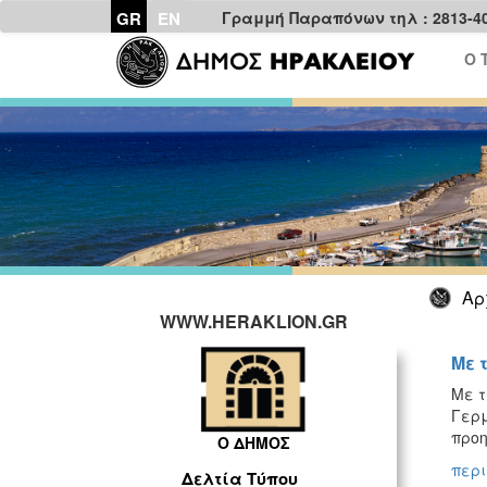
GR
EN
Γραμμή Παραπόνων τηλ : 2813-4
Ο 
Αρ
WWW.HERAKLION.GR
Με 
Με τ
Γερμ
προη
Ο ΔΗΜΟΣ
περι
Δελτία Τύπου