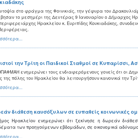
κιαδάκης
υτοψία στο φράγμα της Φοινικιάς, την γέφυρα του Δρακουλιάρη
βησαν το μεσημέρι της Δευτέρας 9 Ιανουαρίου ο Δήμαρχος Ηρ
περιφερειάρχης Ηρακλείου κ. Ευριπίδης Κουκιαδάκης, συνοδευ
Περιφέρειας.
σσότερα...
ιστοί την Τρίτη οι Παιδικοί Σταθμοί σε Κυπαρίσσι, Α
ΠΑΦΜΑΗ ενημερώνει τους ενδιαφερόμενους γονείς ότι οι Δημοτι
ς της πόλης του Ηρακλείου θα λειτουργήσουν κανονικά την Τρίτ
σσότερα...
εάν διάθεση καυσόξυλων σε ευπαθείς κοινωνικές ομ
ήμος Ηρακλείου ενημερώνει ότι ξεκίνησε η δωρεάν διάθε
έματα των προηγούμενων εβδομάδων, σε οικονομικά αδύναμο
σσότερα...