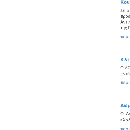
Κου
Σε α
προέ
Αντι
της 
περι
Κλε
Ο ΔΟ
εντό
περι
Δωρ
Ο Δ
κλαδ
περι