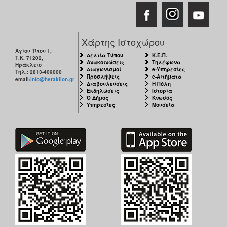
Χάρτης Ιστοχώρου
Αγίου Τίτου 1,
Δελτία Τύπου
Κ.Ε.Π.
Τ.Κ. 71202,
Ανακοινώσεις
Τηλέφωνα
Ηράκλειο
Διαγωνισμοί
e-Υπηρεσίες
Τηλ.: 2813-409000
Προσλήψεις
e-Αιτήματα
email:
info@heraklion.gr
Διαβουλεύσεις
Η Πόλη
Εκδηλώσεις
Ιστορία
Ο Δήμος
Κνωσός
Υπηρεσίες
Μουσεία