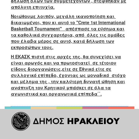
δήλωση όλων των συμμετεχόντων , στέφθηκαν με
απόλυτη επιτυχία.
Νοιώθουμε λοιπόν, μεγάλη ικανοποίηση και
δικαιωμένοι, που κι αυτό το ''Crete 1st International
Basketball Tournament'' απέσπασε τα εύσημα και
τα καθολικά συγχαρτήρια, από όλες τις ομάδες
που έλαβα μέρος σε αυτό, κατά δήλωση των
εκπροσώπων τους.
Η ΕΚΑΣΚ πιστή στις αρχές της, θα συνεχίσει να
είναι αρωγός και να πρωτοστατεί σε τέτοιου
είδους διοργανώσεις,είτε σε Εθνικό είτε σε
συλλογικό επίπεδο, έχοντας ως μοναδικό στόχο
και μέλημα της , την καλύτερη δυνατή ώθηση και
ανάπτυξη του Κρητικού μπάσκετ σε όλα τα
αγωνιστικά και οργανωτικά επίπεδα΄΄.