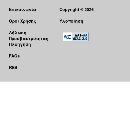
Επικοινωνία
Copyright © 2026
Όροι Χρήσης
Υλοποίηση
Δήλωση
Προσβασιμότητας
Πλοήγηση
FAQs
RSS