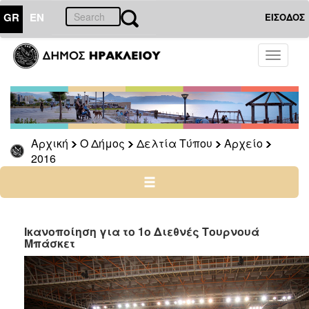
GR
EN
ΕΙΣΟΔΟΣ
Ο
Toggle
ΔΗΜΟΣ
navigati
Δελτία
Τύπου
Αρχείο
Αρχική
Ο Δήμος
Δελτία Τύπου
Αρχείο
2026
2016
2025
2024
2023
2022
Ικανοποίηση για το 1ο Διεθνές Tουρνουά
Mπάσκετ
2021
2020
2019