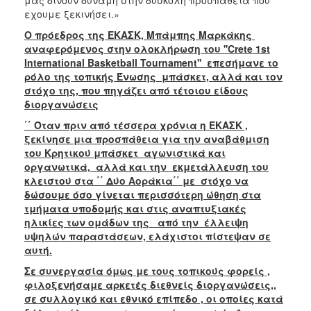
εχουμε ξεκινήσει.»
Ο πρόεδρος της ΕΚΑΣΚ, Μπάμπης Μαρκάκης
αναφερόμενος στην ολοκλήρωση του ''Crete 1st
International Basketball Tournament'' επεσήμανε το
ρόλο της τοπικής Ένωσης μπάσκετ, αλλά και τον
στόχο της, που πηγάζει από τέτοιου είδους
διοργανώσεις
΄΄ Όταν πριν από τέσσερα χρόνια η ΕΚΑΣΚ ,
ξεκίνησε μια προσπάθεια για την αναβάθμιση
του Κρητικού μπάσκετ αγωνιστικά και
οργανωτικά, αλλά και την εκμετάλλευση του
κλειστού στα ΄΄ Δύο Αοράκια΄΄ με στόχο να
δώσουμε όσο γίνεται περισσότερη ώθηση στα
τμήματα υποδομής και στις αναπτυξιακές
ηλικίες των ομάδων της από την έλλειψη
υψηλών παραστάσεων, ελάχιστοι πίστεψαν σε
αυτή.
Σε συνεργασία όμως με τους τοπικούς φορείς ,
φιλοξενήσαμε αρκετές διεθνείς διοργανώσεις,,
σε συλλογικό και εθνικό επίπεδο , οι οποίες κατά