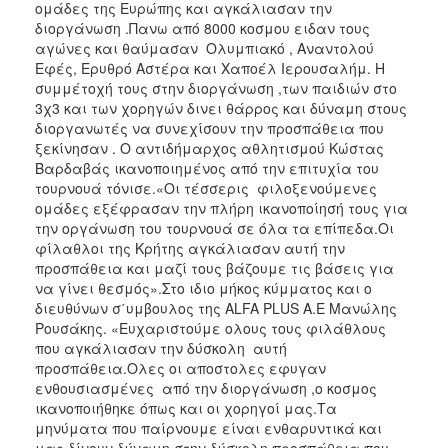
ομάδες της Ευρώπης και αγκάλιασαν την
ΑΝΘΕΚΤΙΚΗ
ΠΟΛΗ
διοργάνωση .Πανω από 8000 κοσμου ειδαν τους
αγώνες και θαύμασαν Ολυμπιακό , Αναντολού
Εφές, Ερυθρό Αστέρα και Χαποέλ Ιερουσαλήμ. Η
συμμέτοχή τους στην διοργάνωση ,των παιδιών στο
3χ3 και των χορηγών δινει θάρρος και δύναμη στους
διοργανωτές να συνεχίσουν την προσπάθεια που
ξεκίνησαν . Ο αντιδήμαρχος αθλητισμού Κώστας
Βαρδαβάς ικανοποιημένος από την επιτυχία του
τουρνουά τόνισε.«Οι τέσσερις φιλοξενούμενες
ομάδες εξέφρασαν την πλήρη ικανοποίησή τους για
την οργάνωση του τουρνουά σε όλα τα επίπεδα.Οι
φίλαθλοι της Κρήτης αγκάλιασαν αυτή την
προσπάθεια και μαζί τους βάζουμε τις βάσεις για
να γίνει θεσμός».Στο ιδιο μήκος κύμματος και ο
διευθύνων σ΄υμβουλος της ALFA PLUS A.E Μανώλης
Ρουσάκης. «Ευχαριστούμε ολους τους φιλάθλους
που αγκάλιασαν την δύσκολη αυτή
προσπάθεια.Ολες οι αποστολες εφυγαν
ενθουσιασμένες από την διοργάνωση ,ο κοσμος
ικανοποιήθηκε όπως και οι χορηγοί μας.Τα
μηνύματα που παίρνουμε είναι ενθαρυντικά και
μας δίνουν δύναμη στην δύσκολη προσπάθεια που