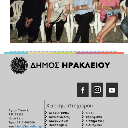
Χάρτης Ιστοχώρου
Αγίου Τίτου 1,
Δελτία Τύπου
Κ.Ε.Π.
Τ.Κ. 71202,
Ανακοινώσεις
Τηλέφωνα
Ηράκλειο
Διαγωνισμοί
e-Υπηρεσίες
Τηλ.: 2813-409000
Προσλήψεις
e-Αιτήματα
email:
info@heraklion.gr