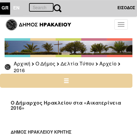
GR
EN
ΕΙΣΟΔΟΣ
Ο
Toggle
ΔΗΜΟΣ
navigati
Δελτία
Τύπου
Αρχείο
Αρχική
Ο Δήμος
Δελτία Τύπου
Αρχείο
2026
2016
2025
2024
2023
2022
Ο Δήμαρχος Ηρακλείου στα «Αικατερίνεια
2016»
2021
2020
2019
ΔΗΜΟΣ ΗΡΑΚΛΕΙΟΥ ΚΡΗΤΗΣ