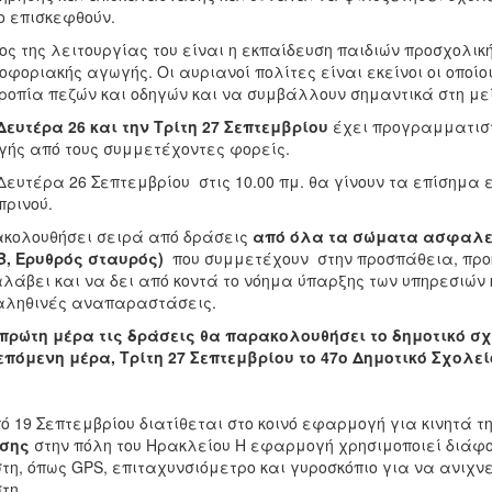
ο επισκεφθούν.
ος της λειτουργίας του είναι η εκπαίδευση παιδιών προσχολικ
οφοριακής αγωγής. Οι αυριανοί πολίτες είναι εκείνοι οι οποί
ροπία πεζών και οδηγών και να συμβάλλουν σημαντικά στη μ
Δευτέρα 26 και την Τρίτη 27 Σεπτεμβρίου
έχει προγραμματιστ
ής από τους συμμετέχοντες φορείς.
Δευτέρα 26 Σεπτεμβρίου στις 10.00 πμ. θα γίνουν τα επίσημα
ρινού.
κολουθήσει σειρά από δράσεις
από όλα τα σώματα ασφαλεί
, Ερυθρός σταυρός)
που συμμετέχουν στην προσπάθεια, προκε
λάβει και να δει από κοντά το νόημα ύπαρξης των υπηρεσιών
αληθινές αναπαραστάσεις.
πρώτη μέρα τις δράσεις θα παρακολουθήσει το δημοτικό σχ
επόμενη μέρα, Τρίτη 27 Σεπτεμβρίου το 47ο Δημοτικό Σχολεί
πό 19 Σεπτεμβρίου διατίθεται στο κοινό εφαρμογή για κινητά
ησης
στην πόλη του Ηρακλείου Η εφαρμογή χρησιμοποιεί διάφο
τη, όπως GPS, επιταχυνσιόμετρο και γυροσκόπιο για να ανιχνεύ
τη.