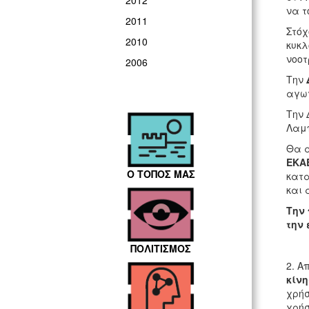
2012
να τ
2011
Στόχ
2010
κυκλ
νοοτ
2006
Την
αγωγ
Την 
Λαμπ
Θα α
ΕΚΑΒ
Ο ΤΟΠΟΣ ΜΑΣ
κατα
και 
Την 
την 
ΠΟΛΙΤΙΣΜΟΣ
2. Α
κίν
χρήσ
χρήσ