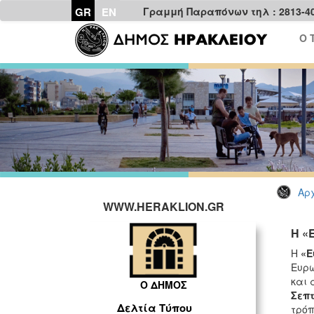
GR
EN
Γραμμή Παραπόνων τηλ : 2813-4
Ο 
Αρχ
WWW.HERAKLION.GR
Η «
Η
«Ε
Ευρω
και 
Ο ΔΗΜΟΣ
Σεπ
Δελτία Τύπου
τρόπ