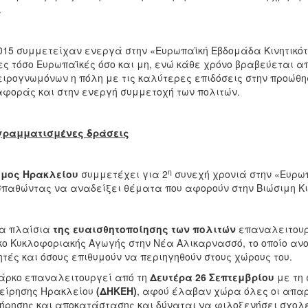
.
015 συμμετείχαν ενεργά στην «Ευρωπαϊκή Εβδομάδα Κινητικότ
ς τόσο Ευρωπαϊκές όσο και μη, ενώ κάθε χρόνο βραβεύεται απ
ιρογνωμόνων η πόλη με τις καλύτερες επιδόσεις στην προώθ
φοράς και στην ενεργή συμμετοχή των πολιτών.
γραμματισμένες δράσεις
η
μος Ηρακλείου
συμμετέχει για 2
συνεχή χρονιά στην «Ευρωπ
παθώντας να αναδείξει θέματα που αφορούν στην Βιώσιμη Κινη
τα πλαίσια
της ευαισθητοποίησης των πολιτών
επαναλειτουρ
ο Κυκλοφοριακής Αγωγής στην Νέα Αλικαρνασσό, το οποίο ανοί
τές και όσους επιθυμούν να περιηγηθούν στους χώρους του.
άρκο επαναλειτουργεί από τη
Δευτέρα 26 Σεπτεμβρίου
με τη 
είρησης Ηρακλείου
(ΔΗΚΕΗ)
, αφού έλαβαν χώρα όλες οι απαρ
ήρησης και αποκατάστασης και δύναται να φιλοξενήσει σχολε