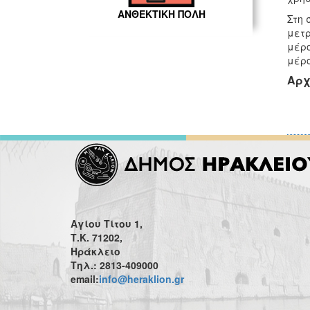
ΑΝΘΕΚΤΙΚΗ ΠΟΛΗ
Στη 
μετρ
μέρο
μέρο
Αρχ
Αγίου Τίτου 1,
Τ.Κ. 71202,
Ηράκλειο
Τηλ.: 2813-409000
email:
info@heraklion.gr