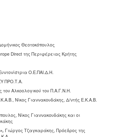
Δομήνικος Θεοτοκόπουλος
ope Direct της Περιφέρειας Κρήτης
ντονίστρια Ο.Ε.ΠΑΙ.Δ.Η.
Υ ΠΡΟ.Τ.Α.
του Αλκοολογικού του Π.Α.Γ.Ν.Η.
.Α.Β., Νίκος Γιαννακουδάκης, Δ/ντής Ε.Κ.Α.Β.
ουλος, Νίκος Γιαννακουδάκης και οι
ικάκης
»,
Γιώργος Τζαγκαράκης, Πρόεδρος της
.Κ.Α.