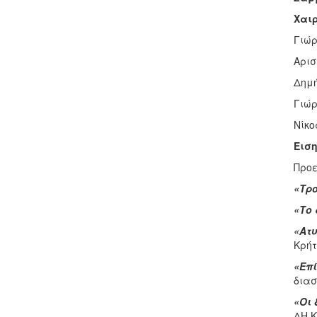
Χαιρ
Γιώρ
Αρισ
Δημή
Γιώρ
Νίκο
Εισ
Προε
«Τρ
«Το
«Ατυ
Κρήτ
«Επ
διασ
«Οι 
ΔΗ.Κ