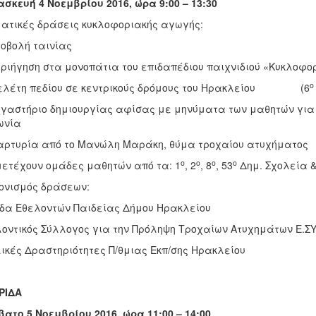
σκευή 4 Νοεμβρίου 2016, ώρα 9:00 – 13:30
ατικές δράσεις κυκλοφοριακής αγωγής:
οβολή ταινίας
ριήγηση στα μονοπάτια του επιδαπέδιου παιχνιδιού «Κυκλοφ
ο
ελέτη πεδίου σε κεντρικούς δρόμους του Ηρακλείου (6
γαστήριο δημιουργίας αφίσας με μηνύματα των μαθητών για τ
ωνία
ρτυρία από το Μανώλη Μαράκη, θύμα τροχαίου ατυχήματος
ο
ο
ο
ο
ετέχουν ομάδες μαθητών από τα: 1
, 2
, 8
, 53
Δημ. Σχολεία &
ονισμός δράσεων:
α Εθελοντών Παιδείας Δήμου Ηρακλείου
οντικός Σύλλογος για την Πρόληψη Τροχαίων Ατυχημάτων Ε.ΣΥ.
ικές Δραστηριότητες Π/θμιας Εκπ/σης Ηρακλείου
ΡΙΔΑ
ατο 5 Νοεμβρίου 2016, ώρα 11:00 – 14:00