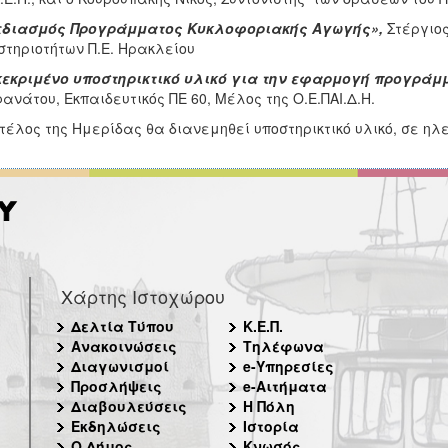
εδιασμός Προγράμματος Κυκλοφοριακής Αγωγής»,
Στέργιος
τηριοτήτων Π.Ε. Ηρακλείου
κεκριμένο υποστηρικτικό υλικό για την εφαρμογή προγρά
ανάτου, Εκπαιδευτικός ΠΕ 60, Μέλος της Ο.Ε.ΠΑΙ.Δ.Η.
 τέλος της Ημερίδας θα διανεμηθεί υποστηρικτικό υλικό, σε ηλ
Χάρτης Ιστοχώρου
Δελτία Τύπου
Κ.Ε.Π.
Ανακοινώσεις
Τηλέφωνα
Διαγωνισμοί
e-Υπηρεσίες
Προσλήψεις
e-Αιτήματα
Διαβουλεύσεις
Η Πόλη
Εκδηλώσεις
Ιστορία
Ο Δήμος
Κνωσός