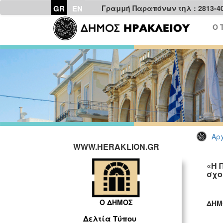
GR
EN
Γραμμή Παραπόνων τηλ : 2813-4
Ο 
Αρχ
WWW.HERAKLION.GR
«Η 
σχο
Ο ΔΗΜΟΣ
ΔΗΜ
ΓΡ
Δελτία Τύπου