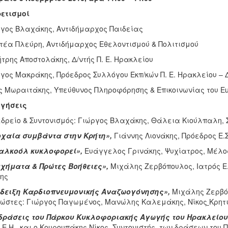
ετισμοί
γος Βλαχάκης, Αντιδήμαρχος Παιδείας
τέα Πλεύρη, Αντιδήμαρχος Εθελοντισμού & Πολιτισμού
τρης Αποστολάκης, Δ/ντής Π. Ε. Ηρακλείου
γος Μακράκης, Πρόεδρος Συλλόγου Εκπ/κών Π. Ε. Ηρακλείου – 
ς Μωραιτάκης, Υπεύθυνος Πληροφόρησης & Επικοινωνίας του Eur
ηγήσεις
δρείο & Συντονισμός: Γιώργος Βλαχάκης, Θάλεια Κιούλπαλη, Συ
οχαία συμβάντα στην Κρήτη»,
Γιάννης Λιονάκης, Πρόεδρος Ε.Σ
 αλκοόλ κυκλοφορεί»,
Ευάγγελος Γρινάκης, Ψυχίατρος, Μέλος 
χήματα & Πρώτες Βοήθειες»,
Μιχάλης Ζερβόπουλος, Ιατρός Ε.Κ
ης
ίδειξη Καρδιοπνευμονικής Αναζωογόνησης»,
Μιχάλης Ζερβόπ
ώστες: Γιώργος Παγωμένος, Μανώλης Καλεμάκης, Νίκος
Κρητ
δράσεις του Πάρκου Κυκλοφοριακής Αγωγής του Ηρακλείου
.Ε.Η., και ο Κουρουπάκης Νίκος, Συντονιστής των δράσεων του Π