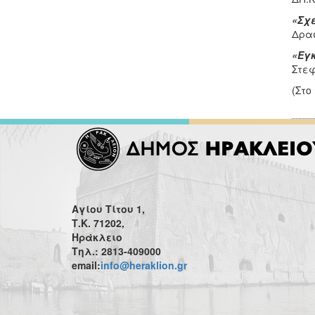
«Σχ
Δρασ
«Εγ
Στεφ
(Στο
Αγίου Τίτου 1,
Τ.Κ. 71202,
Ηράκλειο
Τηλ.: 2813-409000
email:
info@heraklion.gr