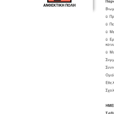
Παρα
ΑΝΘΕΚΤΙΚΗ ΠΟΛΗ
Βιωμ
ü Πρ
ü Πε
ü Μ
ü Ερ
κοιν
ü Μα
Συμμ
Συντ
Ομάδ
Εθελ
Σχολ
ΗΜΕ
Σάββ