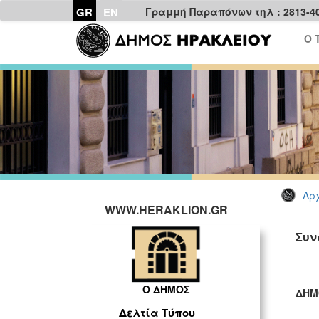
GR
EN
Γραμμή Παραπόνων τηλ : 2813-4
Ο 
Αρχ
WWW.HERAKLION.GR
Συν
Ο ΔΗΜΟΣ
ΔΗΜ
Δελτία Τύπου
ΓΡ