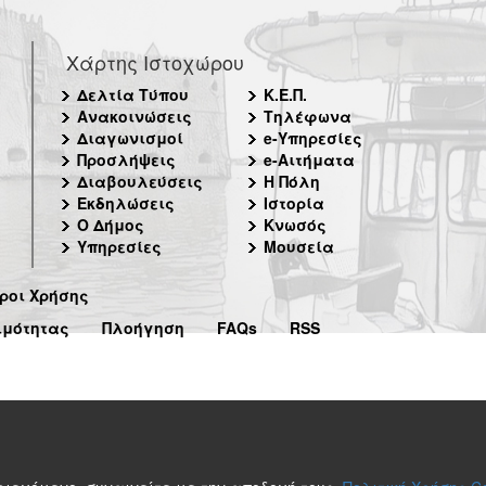
Χάρτης Ιστοχώρου
Δελτία Τύπου
Κ.Ε.Π.
Ανακοινώσεις
Τηλέφωνα
Διαγωνισμοί
e-Υπηρεσίες
Προσλήψεις
e-Αιτήματα
Διαβουλεύσεις
Η Πόλη
Εκδηλώσεις
Ιστορία
Ο Δήμος
Κνωσός
Υπηρεσίες
Μουσεία
ροι Χρήσης
ιμότητας
Πλοήγηση
FAQs
RSS