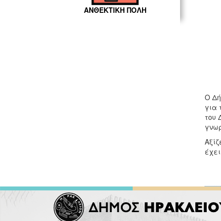
ΑΝΘΕΚΤΙΚΗ ΠΟΛΗ
Ο Δή
για 
του 
γνωρ
Αξίζ
έχει