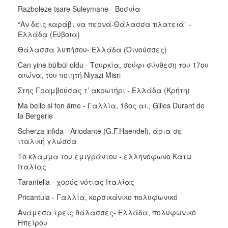
Razboleze tsare Suleymane - Βοσνία
“Αν δεις καράβι να περνά-Θάλασσα πλατειά” -
Ελλάδα (Εύβοια)
Θάλασσα λυπήσου- Eλλάδα (Οινούσσες)
Can yine bülbül oldu - Tουρκία, σούφι σύνθεση του 17ου
αιώνα, του ποιητή Niyazi Misri
Στης Γραμβούσας τ’ ακρωτήρι - Ελλάδα (Κρήτη)
Ma belle si ton âme - Γαλλία, 16ος αι., Gilles Durant de
la Bergerie
Scherza infida - Ariodante (G.F.Haendel), άρια σε
ιταλική γλώσσα
Το κλάμμα του εμιγράντου - ελληνόφωνο Κάτω
Ιταλίας
Tarantella - χορός νότιας Ιταλίας
Pricantula - Γαλλία, κορσικάνικο πολυφωνικό
Ανάμεσα τρεις θάλασσες- Ελλάδα, πολυφωνικό
Ηπείρου