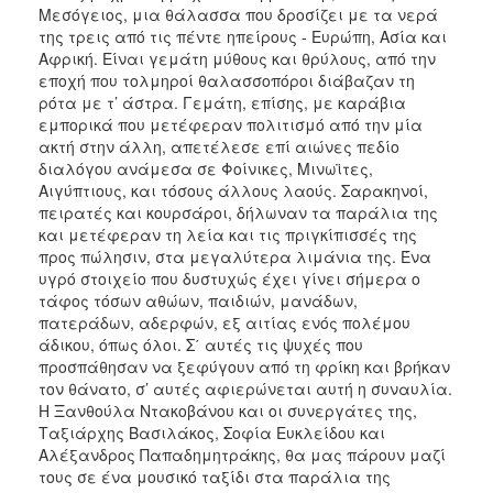
Μεσόγειος, μια θάλασσα που δροσίζει με τα νερά
της τρεις από τις πέντε ηπείρους - Ευρώπη, Ασία και
Αφρική. Είναι γεμάτη μύθους και θρύλους, από την
εποχή που τολμηροί θαλασσοπόροι διάβαζαν τη
ρότα με τ’ άστρα. Γεμάτη, επίσης, με καράβια
εμπορικά που μετέφεραν πολιτισμό από την μία
ακτή στην άλλη, απετέλεσε επί αιώνες πεδίο
διαλόγου ανάμεσα σε Φοίνικες, Μινωϊτες,
Αιγύπτιους, και τόσους άλλους λαούς. Σαρακηνοί,
πειρατές και κουρσάροι, δήλωναν τα παράλια της
και μετέφεραν τη λεία και τις πριγκίπισσές της
προς πώλησιν, στα μεγαλύτερα λιμάνια της. Ένα
υγρό στοιχείο που δυστυχώς έχει γίνει σήμερα ο
τάφος τόσων αθώων, παιδιών, μανάδων,
πατεράδων, αδερφών, εξ αιτίας ενός πολέμου
άδικου, όπως όλοι. Σ΄ αυτές τις ψυχές που
προσπάθησαν να ξεφύγουν από τη φρίκη και βρήκαν
τον θάνατο, σ’ αυτές αφιερώνεται αυτή η συναυλία.
Η Ξανθούλα Ντακοβάνου και οι συνεργάτες της,
Ταξιάρχης Βασιλάκος, Σοφία Ευκλείδου και
Αλέξανδρος Παπαδημητράκης, θα μας πάρουν μαζί
τους σε ένα μουσικό ταξίδι στα παράλια της