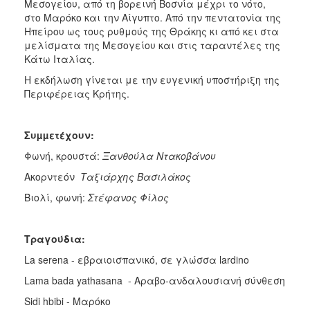
Μεσογείου, από τη βορεινή Βοσνία μέχρι το νότο,
στο Μαρόκο και την Αίγυπτο. Από την πεντατονία της
Ηπείρου ως τους ρυθμούς της Θράκης κι από κει στα
μελίσματα της Μεσογείου και στις ταραντέλες της
Κάτω Ιταλίας.
Η εκδήλωση γίνεται με την ευγενική υποστήριξη της
Περιφέρειας Κρήτης.
Συµµετέχουν:
Φωνή, κρουστά:
Ξανθούλα
Ντακοβάνου
Ακορντεόν
Ταξιάρχης
Βασιλάκος
Βιολί, φωνή:
Στέφανος
Φίλος
Τραγούδια:
La serena - εβραιοισπανικό, σε γλώσσα lardino
Lama bada yathasana - Αραβο-ανδαλουσιανή σύνθεση
Sidi hbibi - Μαρόκο