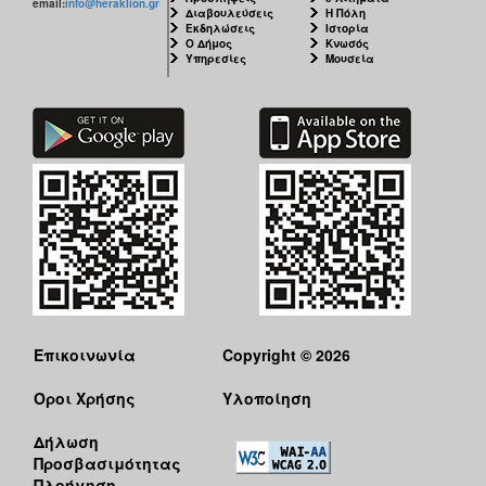
email:
info@heraklion.gr
Διαβουλεύσεις
Η Πόλη
Εκδηλώσεις
Ιστορία
Ο Δήμος
Κνωσός
Υπηρεσίες
Μουσεία
Επικοινωνία
Copyright © 2026
Όροι Χρήσης
Υλοποίηση
Δήλωση
Προσβασιμότητας
Πλοήγηση