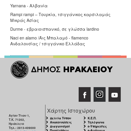
Yarnana - Αλβανία
Rampi rampi – Τουρκία, τσιγγάνικος καρσιλαμάς
Μικράς Ασίας
Durme - εβραιοισπανικό, σε γλώσσα lardino
Naci en alamo /Άις Μπαλαμό - flamenco
Ανδαλουσίας / τσιγγάνικο Ελλάδας
Χάρτης Ιστοχώρου
Αγίου Τίτου 1,
Δελτία Τύπου
Κ.Ε.Π.
Τ.Κ. 71202,
Ανακοινώσεις
Τηλέφωνα
Ηράκλειο
Διαγωνισμοί
e-Υπηρεσίες
Τηλ.: 2813-409000
Προσλήψεις
e-Αιτήματα