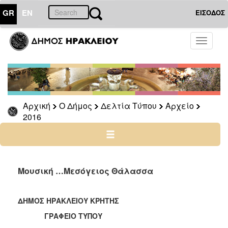
GR
EN
ΕΙΣΟΔΟΣ
Ο
Toggle
ΔΗΜΟΣ
navigati
Δελτία
Τύπου
Αρχείο
Αρχική
Ο Δήμος
Δελτία Τύπου
Αρχείο
2026
2016
2025
2024
2023
2022
Μουσική …Μεσόγειος Θάλασσα
2021
2020
ΔΗΜΟΣ ΗΡΑΚΛΕΙΟΥ ΚΡΗΤΗΣ
2019
ΓΡΑΦΕΙΟ ΤΥΠΟΥ