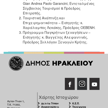
Gian Andrea Paolo Garancini, Εντεταλμένος
Σύμβουλος Τουρισμού & Πρόεδρος
Επιτροπής.
Τουριστική Ανάπτυξη και
Επιχειρηματικότητα
– Εισηγητής: κ.
Χαράλαμπος Λεκάκης, Πρόεδρος ΟΕΒΕΝΗ.
Πρόγραμμα Παγκρήτιων ξεναγήσεων –
Εισηγητής: κ. Βαγγέλης Αλεφαντινός,
Πρόεδρος Συλλόγου Ξεναγών Κρήτης.
Χάρτης Ιστοχώρου
Αγίου Τίτου 1,
Δελτία Τύπου
Κ.Ε.Π.
Τ.Κ. 71202,
Ανακοινώσεις
Τηλέφωνα
Ηράκλειο