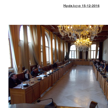
2018
Ηράκλειο 15-12-2016
2017
2016
2015
2013
2012
2011
2010
2006
Ο
ΤΟΠΟΣ
ΜΑΣ
ΠΟΛΙΤΙΣΜΟΣ