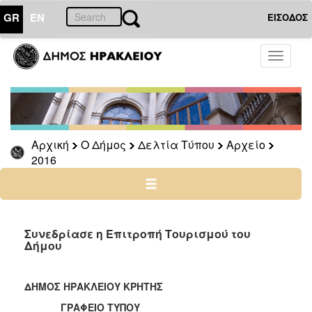
GR
EN
ΕΙΣΟΔΟΣ
Ο
Toggle
ΔΗΜΟΣ
navigati
Δελτία
Τύπου
Αρχείο
Αρχική
Ο Δήμος
Δελτία Τύπου
Αρχείο
2026
2016
2025
2024
2023
2022
Συνεδρίασε η Επιτροπή Τουρισμού του
Δήμου
2021
2020
ΔΗΜΟΣ ΗΡΑΚΛΕΙΟΥ ΚΡΗΤΗΣ
2019
ΓΡΑΦΕΙΟ ΤΥΠΟΥ