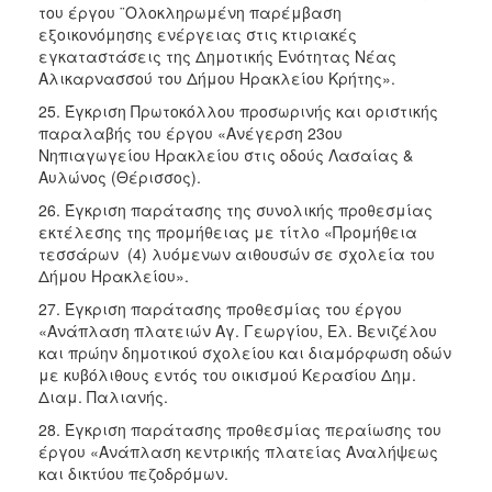
του έργου ¨Ολοκληρωμένη παρέμβαση
εξοικονόμησης ενέργειας στις κτιριακές
εγκαταστάσεις της Δημοτικής Ενότητας Νέας
Αλικαρνασσού του Δήμου Ηρακλείου Κρήτης».
25. Έγκριση Πρωτοκόλλου προσωρινής και οριστικής
παραλαβής του έργου «Ανέγερση 23ου
Νηπιαγωγείου Ηρακλείου στις οδούς Λασαίας &
Αυλώνος (Θέρισσος).
26. Έγκριση παράτασης της συνολικής προθεσμίας
εκτέλεσης της προμήθειας με τίτλο «Προμήθεια
τεσσάρων (4) λυόμενων αιθουσών σε σχολεία του
Δήμου Ηρακλείου».
27. Έγκριση παράτασης προθεσμίας του έργου
«Ανάπλαση πλατειών Αγ. Γεωργίου, Ελ. Βενιζέλου
και πρώην δημοτικού σχολείου και διαμόρφωση οδών
με κυβόλιθους εντός του οικισμού Κερασίου Δημ.
Διαμ. Παλιανής.
28. Έγκριση παράτασης προθεσμίας περαίωσης του
έργου «Ανάπλαση κεντρικής πλατείας Αναλήψεως
και δικτύου πεζοδρόμων.