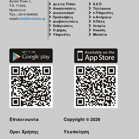
Αγίου Τίτου 1,
Δελτία Τύπου
Κ.Ε.Π.
Τ.Κ. 71202,
Ανακοινώσεις
Τηλέφωνα
Ηράκλειο
Διαγωνισμοί
e-Υπηρεσίες
Τηλ.: 2813-409000
Προσλήψεις
e-Αιτήματα
email:
info@heraklion.gr
Διαβουλεύσεις
Η Πόλη
Εκδηλώσεις
Ιστορία
Ο Δήμος
Κνωσός
Υπηρεσίες
Μουσεία
Επικοινωνία
Copyright © 2026
Όροι Χρήσης
Υλοποίηση