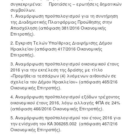
2018
συγκεκριμένα: Προτάσεις – ερωτήσεις δημοτικών
2017
συμβούλων.
1. Αναμόρφωση προϋπολογισμού για τη συντήρηση
2016
της Διαδημοτικής Πλατφόρμας Προώθησης στην
2015
Απασχόληση (απόφαση 381/2016 Οικονομικής
Επιτροπής).
2013
2. Έγκριση Τελών Υπαίθριας Διαφήμισης Δήμου
2012
Ηρακλείου (απόφαση 417/2016 Οικονομικής
2011
Επιτροπής).
2010
3. Αναμόρφωση προϋπολογισμού οικονομικού έτους
2016 για την εκτέλεση της δράσης με τίτλο
2006
«Προμήθεια τεσσάρων (4) λυόμενων αιθουσών σε
σχολεία του Δήμου Ηρακλείου» (απόφαση 465/216
Οικονομικής Επιτροπής).
4. Αναμόρφωση προϋπολογισμού εξόδων τρέχοντος
Ο
οικονομικού έτους 2016, λόγω αλλαγής ΦΠΑ σε 24%
ΤΟΠΟΣ
(απόφαση 466/2016 Οικονομικής Επιτροπής).
ΜΑΣ
5. Αναμόρφωση προϋπολογισμού του έτους 2016 για
την ενίσχυση του ΚΑ 306265.002 (απόφαση 467/216
ΠΟΛΙΤΙΣΜΟΣ
Οικονομικής Επιτροπής).