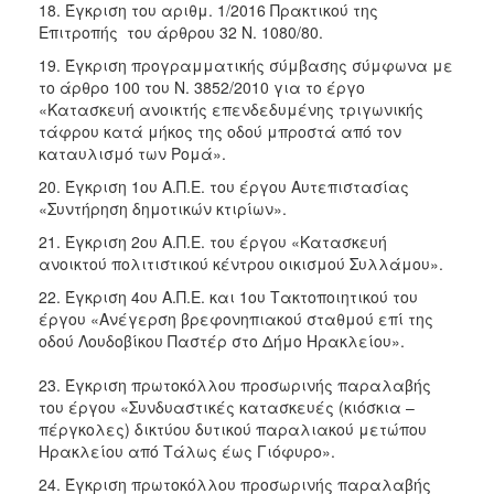
18. Έγκριση του αριθμ. 1/2016 Πρακτικού της
Επιτροπής του άρθρου 32 Ν. 1080/80.
19. Έγκριση προγραμματικής σύμβασης σύμφωνα με
το άρθρο 100 του Ν. 3852/2010 για το έργο
«Κατασκευή ανοικτής επενδεδυμένης τριγωνικής
τάφρου κατά μήκος της οδού μπροστά από τον
καταυλισμό των Ρομά».
20. Έγκριση 1ου Α.Π.Ε. του έργου Αυτεπιστασίας
«Συντήρηση δημοτικών κτιρίων».
21. Έγκριση 2ου Α.Π.Ε. του έργου «Κατασκευή
ανοικτού πολιτιστικού κέντρου οικισμού Συλλάμου».
22. Έγκριση 4ου Α.Π.Ε. και 1ου Τακτοποιητικού του
έργου «Ανέγερση βρεφονηπιακού σταθμού επί της
οδού Λουδοβίκου Παστέρ στο Δήμο Ηρακλείου».
23. Έγκριση πρωτοκόλλου προσωρινής παραλαβής
του έργου «Συνδυαστικές κατασκευές (κιόσκια –
πέργκολες) δικτύου δυτικού παραλιακού μετώπου
Ηρακλείου από Τάλως έως Γιόφυρο».
24. Έγκριση πρωτοκόλλου προσωρινής παραλαβής