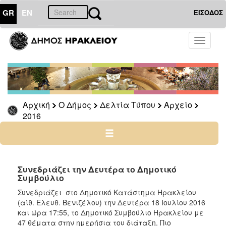
GR
EN
ΕΙΣΟΔΟΣ
Ο
Toggle
ΔΗΜΟΣ
navigati
Δελτία
Τύπου
Αρχείο
Αρχική
Ο Δήμος
Δελτία Τύπου
Αρχείο
2026
2016
2025
2024
2023
2022
Συνεδριάζει την Δευτέρα το Δημοτικό
Συμβούλιο
2021
Συνεδριάζει στο Δημοτικό Κατάστημα Ηρακλείου
2020
(αίθ. Ελευθ. Βενιζέλου) την Δευτέρα 18 Ιουλίου 2016
2019
και ώρα 17:55, το Δημοτικό Συμβούλιο Ηρακλείου με
47 θέματα στην ημερήσια του διάταξη. Πιο