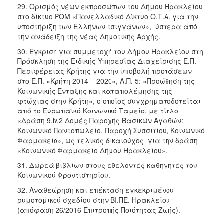
29. Ορισμός νέων εκπροσώπων του Δήμου Ηρακλείου
στο δίκτυο ΡΟΜ «Πανελλαδικό Δίκτυο Ο.Τ.Α. για την
υποστήριξη των Ελλήνων τσιγγάνων», ύστερα από
την ανάδειξη της νέας Δημοτικής Αρχής.
30. Έγκριση για συμμετοχή του Δήμου Ηρακλείου στη
Πρόσκληση της Ειδικής Υπηρεσίας Διαχείρισης Ε.Π.
Περιφέρειας Κρήτης για την υποβολή προτάσεων
στο Ε.Π. «Κρήτη 2014 – 2020», Α.Π. 5: «Προώθηση της
Κοινωνικής Ένταξης και καταπολέμησης της
φτώχιας στην Κρήτη», ο οποίος συγχρηματοδοτείται
από το Ευρωπαϊκό Κοινωνικό Ταμείο, με τίτλο
«Δράση 9.iv.2 Δομές Παροχής Βασικών Αγαθών:
Κοινωνικό Παντοπωλείο, Παροχή Συσσιτίου, Κοινωνικό
Φαρμακείο», ως τελικός δικαιούχος για την δράση
«Κοινωνικό Φαρμακείο Δήμου Ηρακλείου».
31. Δωρεά βιβλίων στους εθελοντές καθηγητές του
Κοινωνικού Φροντιστηρίου.
32. Αναθεώρηση και επέκταση εγκεκριμένου
ρυμοτομικού σχεδίου στην ΒΙ.ΠΕ. Ηρακλείου
(απόφαση 26/2016 Επιτροπής Ποιότητας Ζωής).