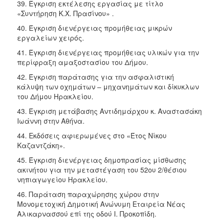
39. Έγκριση εκτέλεσης εργασίας με τίτλο
«Συντήρηση Κ.Χ. Πρασίνου» .
40. Έγκριση διενέργειας προμήθειας μικρών
εργαλείων χειρός.
41. Έγκριση διενέργειας προμήθειας υλικών για την
περίφραξη αμαξοστασίου του Δήμου.
42. Έγκριση παράτασης για την ασφαλιστική
κάλυψη των οχημάτων – μηχανημάτων και δίκυκλων
του Δήμου Ηρακλείου.
43. Έγκριση μετάβασης Αντιδημάρχου κ. Αναστασάκη
Ιωάννη στην Αθήνα.
44. Εκδόσεις αφιερωμένες στο «Έτος Νίκου
Καζαντζάκη».
45. Έγκριση διενέργειας δημοπρασίας μίσθωσης
ακινήτου για την μεταστέγαση του 52ου 2/θέσιου
νηπιαγωγείου Ηρακλείου.
46. Παράταση παραχώρησης χώρου στην
Μονομετοχική Δημοτική Ανώνυμη Εταιρεία Νέας
Αλικαρνασσού επί της οδού Ι. Προκοπίδη.