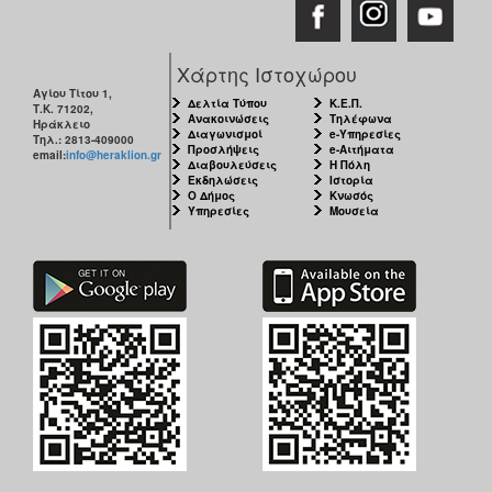
ΑΝΘΕΚΤΙΚΗ
ΠΟΛΗ
Χάρτης Ιστοχώρου
Αγίου Τίτου 1,
Δελτία Τύπου
Κ.Ε.Π.
Τ.Κ. 71202,
Ανακοινώσεις
Τηλέφωνα
Ηράκλειο
Διαγωνισμοί
e-Υπηρεσίες
Τηλ.: 2813-409000
Προσλήψεις
e-Αιτήματα
email:
info@heraklion.gr
Διαβουλεύσεις
Η Πόλη
Εκδηλώσεις
Ιστορία
Ο Δήμος
Κνωσός
Υπηρεσίες
Μουσεία