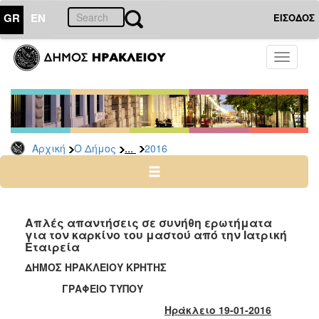
GR
EN
ΕΙΣΟΔΟΣ
Ο
Toggle
ΔΗΜΟΣ
navigati
Δελτία
Τύπου
Αρχείο
...
Αρχική
Ο Δήμος
2016
2026
2025
2024
2023
Απλές απαντήσεις σε συνήθη ερωτήματα
για τον καρκίνο του μαστού από την Ιατρική
2022
Εταιρεία
2021
ΔΗΜΟΣ ΗΡΑΚΛΕΙΟΥ ΚΡΗΤΗΣ
2020
ΓΡΑΦΕΙΟ ΤΥΠΟΥ
2019
Ηράκλειο 19-01-2016