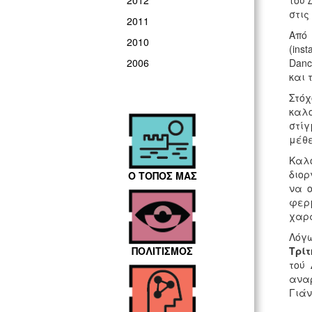
του 
2012
στις
2011
Από 
2010
(ins
Danc
2006
και 
Στόχ
καλο
στίγ
μέθ
Καλο
διορ
Ο ΤΟΠΟΣ ΜΑΣ
να 
φερμ
χαρά
Λόγ
Τρίτ
ΠΟΛΙΤΙΣΜΟΣ
τού 
αναρ
Γιάν