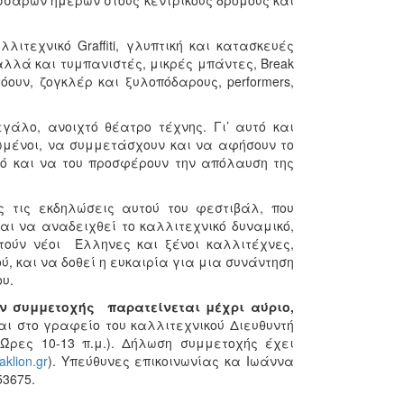
σσάρων ημερών στους κεντρικούς δρόμους και
λιτεχνικό Graffiti, γλυπτική και κατασκευές
, αλλά και τυμπανιστές, μικρές μπάντες, Break
όουν, ζογκλέρ και ξυλοπόδαρους, performers,
άλο, ανοιχτό θέατρο τέχνης. Γι’ αυτό και
ιωμένοι, να συμμετάσχουν και να αφήσουν το
νό και να του προσφέρουν την απόλαυση της
ς τις εκδηλώσεις αυτού του φεστιβάλ, που
αι να αναδειχθεί το καλλιτεχνικό δυναμικό,
ούν νέοι Έλληνες και ξένοι καλλιτέχνες,
ύ, και να δοθεί η ευκαιρία για μια συνάντηση
υ.
 συμμετοχής παρατείνεται μέχρι αύριο,
ι στο γραφείο του καλλιτεχνικού Διευθυντή
Ώρες 10-13 π.μ.). Δήλωση συμμετοχής έχει
klion.gr
). Υπεύθυνες επικοινωνίας κα Ιωάννα
53675.