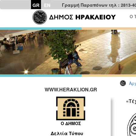
GR
EN
Γραμμή Παραπόνων τηλ : 2813-4
Ο 
Αρχ
WWW.HERAKLION.GR
«Τέ
Ο ΔΗΜΟΣ
Δελτία Τύπου