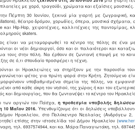
Δήμου Ηρακλείου
ξεκινούν στις 30 Ιουνίου 2016
μία γιορτή τε
 πλατείες με χορό, τραγούδι, χρώματα και εξαίσιες μουσικές.
την Πέμπτη 30 Ιουνίου, ξεκινά μία γιορτή με ζωγραφική, καλ
tallations), θέατρο δρόμου, χορωδίες, όπερα, μουσικά σχήματα
e και Hip-Hop, χειροτέχνες, καλλιτέχνες της παντομίμας, κλ
τολμηρούς skaters.
ος είναι να μεταμορφωθεί το κέντρο της πόλης σε ένα μεγ
ύνται οι νέοι δημιουργοί, όσο και οι παλαιότεροι και καταξ
μα τους στην πόλη. Να έρθουν σε ζωντανή επαφή με το κοι
εξης σε ό,τι σπουδαίο προσφέρει η τέχνη.
ύνται οι Ηρακλειώτες να στηρίξουν με την παρουσία του
γανώνεται φέτος για πρώτη φορά στην Κρήτη. Ζητούμενο είν
ομορφύνουν υποβαθμισμένα σημεία της πόλης, να εμφανιστ
ένοι από κάθε άκρη του νησιού, της χώρας ή και του εξωτερικο
ς και δημιουργίας, που θα ζωντανέψει το κέντρο του Ηρακλείο
ω των αργιών του Πάσχα,
η προθεσμία υποβολής δηλώσεων
η 10
Μαΐου 2016.
Υπενθυμίζουμε ότι οι δηλώσεις υποβάλλοντα
Δήμου Ηρακλείου, στο Πολύκεντρο Νεολαίας (Ανδρόγεω 2, 
τηθεί επίσης στην ιστοσελίδα τού Δήμου Ηρακλείου (
www.hera
ναρη, τηλ. 6937574944, και κα. Μάρα Παναγιωτάκη, τηλ. 69744