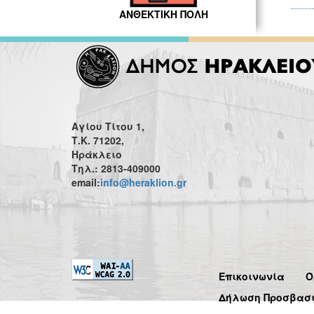
ΑΝΘΕΚΤΙΚΗ ΠΟΛΗ
Αγίου Τίτου 1,
Τ.Κ. 71202,
Ηράκλειο
Τηλ.: 2813-409000
email:
info@heraklion.gr
Επικοινωνία
Ό
Δήλωση Προσβασ