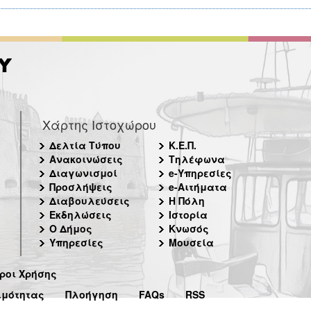
Χάρτης Ιστοχώρου
Δελτία Τύπου
Κ.Ε.Π.
Ανακοινώσεις
Τηλέφωνα
Διαγωνισμοί
e-Υπηρεσίες
Προσλήψεις
e-Αιτήματα
Διαβουλεύσεις
Η Πόλη
Εκδηλώσεις
Ιστορία
Ο Δήμος
Κνωσός
Υπηρεσίες
Μουσεία
ροι Χρήσης
ιμότητας
Πλοήγηση
FAQs
RSS