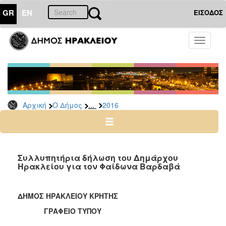
GR
EN
ΕΙΣΟΔΟΣ
Ο
Toggle
ΔΗΜΟΣ
navigati
Δελτία
Τύπου
Αρχείο
...
Αρχική
Ο Δήμος
2016
2026
2025
2024
2023
Συλλυπητήρια δήλωση του Δημάρχου
Ηρακλείου για τον Φαίδωνα Βαρδαβά
2022
2021
ΔΗΜΟΣ ΗΡΑΚΛΕΙΟΥ ΚΡΗΤΗΣ
2020
ΓΡΑΦΕΙΟ ΤΥΠΟΥ
2019