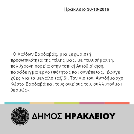
2018
Ηράκλειο 30-10-2016
2017
2016
2015
2013
2012
«Ο Φαίδων Βαρδαβάς, μια ξεχωριστή
2011
προσωπικότητα της πόλης μας, με πολυσήμαντη,
2010
πολύχρονη πορεία στην τοπική Αυτοδιοίκηση,
παράδειγμα εργατικότητας και συνέπειας, έφυγε
2006
χθες για το μεγάλο ταξίδι. Τον γιο του, Αντιδήμαρχο
Κώστα Βαρδαβά και τους οικείους του, συλλυπούμαι
θερμώς».
Ο
ΤΟΠΟΣ
ΜΑΣ
ΠΟΛΙΤΙΣΜΟΣ