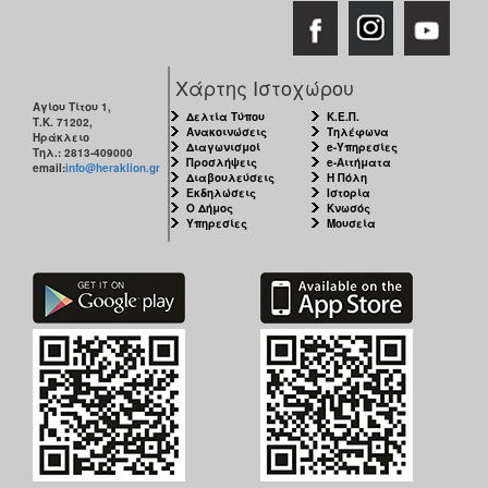
ΑΝΘΕΚΤΙΚΗ
ΠΟΛΗ
Χάρτης Ιστοχώρου
Αγίου Τίτου 1,
Δελτία Τύπου
Κ.Ε.Π.
Τ.Κ. 71202,
Ανακοινώσεις
Τηλέφωνα
Ηράκλειο
Διαγωνισμοί
e-Υπηρεσίες
Τηλ.: 2813-409000
Προσλήψεις
e-Αιτήματα
email:
info@heraklion.gr
Διαβουλεύσεις
Η Πόλη
Εκδηλώσεις
Ιστορία
Ο Δήμος
Κνωσός
Υπηρεσίες
Μουσεία