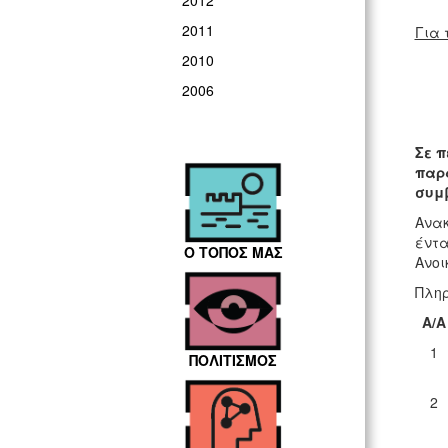
2012
2011
Για 
2010
2006
Σε π
παρ
συμ
Ανακ
έντα
Ο ΤΟΠΟΣ ΜΑΣ
Ανοι
Πληρ
Α/Α
1
ΠΟΛΙΤΙΣΜΟΣ
2