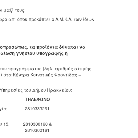
ν μαζί τους:
ο απ΄ όπου προκύπτει ο Α.Μ.Κ.Α. των ίδιων
τοπροσώπως, τα προϊόντα δύναται να
βαίωση γνήσιου υπογραφής ή
 του προγράμματος (δηλ. αριθμός αίτησης
 στα Κέντρα Κοινοτικής Φροντίδας –
ς Υπηρεσίες του Δήμου Ηρακλείου:
ΤΗΛΕΦΩΝΟ
γία
2810333261
 15,
2810300160 &
2810300161