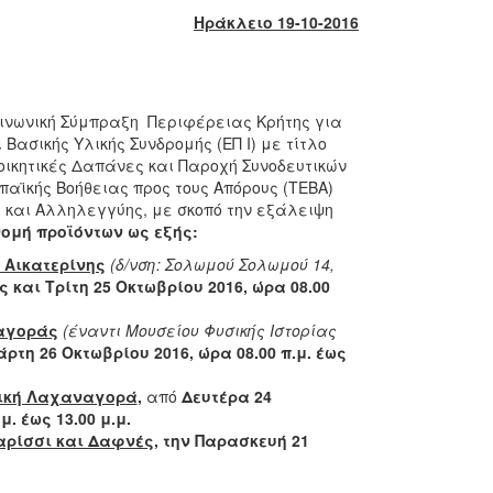
Ηράκλειο 19-10-2016
οινωνική Σύμπραξη Περιφέρειας Κρήτης για
Βασικής Υλικής Συνδρομής (ΕΠ Ι) με τίτλο
ικητικές Δαπάνες και Παροχή Συνοδευτικών
παϊκής Βοήθειας προς τους Απόρους (ΤΕΒΑ)
 και Αλληλεγγύης, με σκοπό την εξάλειψη
νομή προϊόντων ως εξής:
 Αικατερίνης
(δ/νση: Σολωμού Σολωμού 14,
 και Τρίτη 25 Οκτωβρίου 2016, ώρα 08.00
ναγοράς
(έναντι Μουσείου Φυσικής Ιστορίας
ρτη 26 Οκτωβρίου 2016, ώρα 08.00 π.μ. έως
τική Λαχαναγορά
,
από
Δευτέρα 24
. έως 13.00 μ.μ.
αρίσσι και Δαφνές
, την Παρασκευή 21