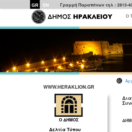
GR
EN
Γραμμή Παραπόνων τηλ : 2813-4
Ο 
Αρχ
WWW.HERAKLION.GR
Δια
Συν
Ο ΔΗΜΟΣ
ΔΗΜ
ΓΡ
Δελτία Τύπου