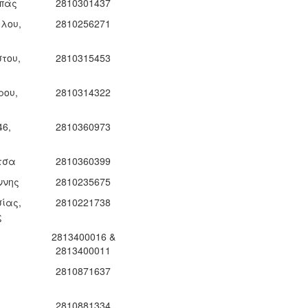
πάς
2810301437
λου,
2810256271
του,
2810315453
ρου,
2810314322
6,
2810360973
τσα
2810360399
ννης
2810235675
σίας,
2810221738
ς
2813400016 &
2813400011
2810871637
2810881334