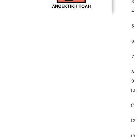
3
ΑΝΘΕΚΤΙΚΗ ΠΟΛΗ
4
5
6
7
8
9
10
11
12
13