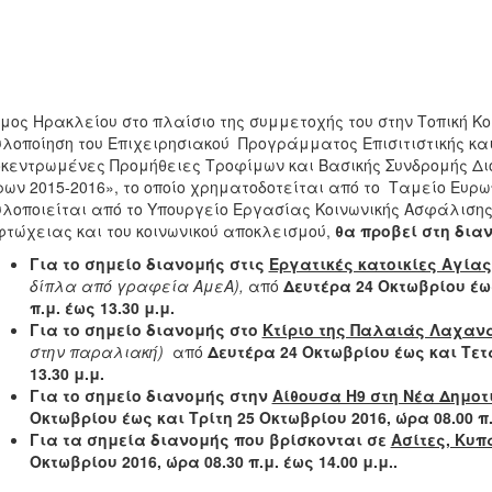
μος Ηρακλείου στο πλαίσιο της συμμετοχής του στην Τοπική Κ
υλοποίηση του Επιχειρησιακού Προγράμματος Επισιτιστικής και 
κεντρωμένες Προμήθειες Τροφίμων και Βασικής Συνδρομής Διο
ων 2015-2016», το οποίο χρηματοδοτείται από το Ταμείο Ευρω
υλοποιείται από το Υπουργείο Εργασίας Κοινωνικής Ασφάλισης
φτώχειας και του κοινωνικού αποκλεισμού,
θα προβεί στη δια
Για το σημείο διανομής στις
Εργατικές κατοικίες Αγίας
δίπλα από γραφεία ΑμεΑ),
από
Δευτέρα 24 Οκτωβρίου έως
π.μ. έως 13.30 μ.μ.
Για το σημείο διανομής στο
Κτίριο της Παλαιάς Λαχα
στην παραλιακή)
από
Δευτέρα 24 Οκτωβρίου έως και Τετά
13.30 μ.μ.
Για το σημείο διανομής στην
Αίθουσα Η9 στη Νέα Δημο
Οκτωβρίου έως και Τρίτη 25 Οκτωβρίου 2016, ώρα 08.00 π.μ
Για τα σημεία διανομής που βρίσκονται σε
Ασίτες, Κυπ
Οκτωβρίου 2016, ώρα 08.30 π.μ. έως 14.00 μ.μ..