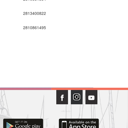
2813400822
ς
2810861495