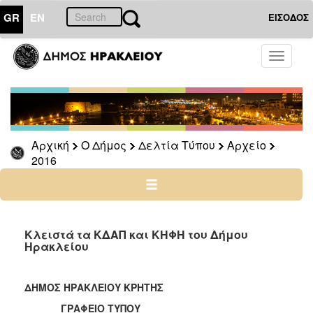
GR
EN
ΕΙΣΟΔΟΣ
Ο
Toggle
ΔΗΜΟΣ
navigati
Δελτία
Τύπου
Αρχείο
Αρχική
Ο Δήμος
Δελτία Τύπου
Αρχείο
2026
2016
2025
2024
2023
2022
Κλειστά τα ΚΔΑΠ και ΚΗΦΗ του Δήμου
Ηρακλείου
2021
2020
ΔΗΜΟΣ ΗΡΑΚΛΕΙΟΥ ΚΡΗΤΗΣ
2019
ΓΡΑΦΕΙΟ ΤΥΠΟΥ