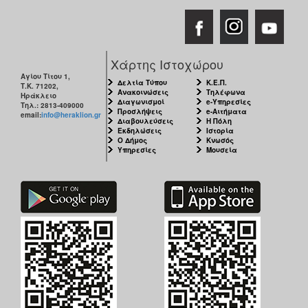
ΑΝΘΕΚΤΙΚΗ
ΠΟΛΗ
Χάρτης Ιστοχώρου
Αγίου Τίτου 1,
Δελτία Τύπου
Κ.Ε.Π.
Τ.Κ. 71202,
Ανακοινώσεις
Τηλέφωνα
Ηράκλειο
Διαγωνισμοί
e-Υπηρεσίες
Τηλ.: 2813-409000
Προσλήψεις
e-Αιτήματα
email:
info@heraklion.gr
Διαβουλεύσεις
Η Πόλη
Εκδηλώσεις
Ιστορία
Ο Δήμος
Κνωσός
Υπηρεσίες
Μουσεία