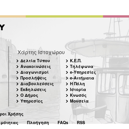
Χάρτης Ιστοχώρου
Δελτία Τύπου
Κ.Ε.Π.
Ανακοινώσεις
Τηλέφωνα
Διαγωνισμοί
e-Υπηρεσίες
Προσλήψεις
e-Αιτήματα
Διαβουλεύσεις
Η Πόλη
Εκδηλώσεις
Ιστορία
Ο Δήμος
Κνωσός
Υπηρεσίες
Μουσεία
ροι Χρήσης
ιμότητας
Πλοήγηση
FAQs
RSS