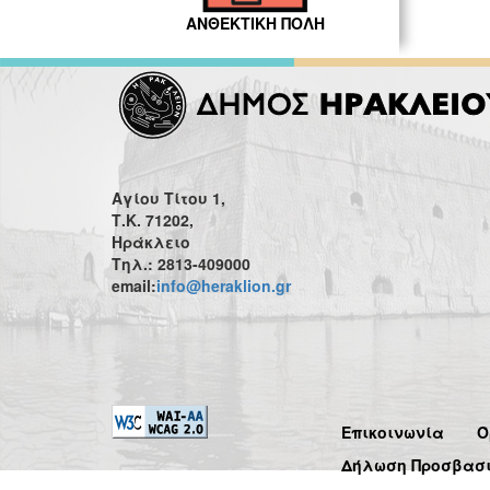
ΑΝΘΕΚΤΙΚΗ ΠΟΛΗ
Αγίου Τίτου 1,
Τ.Κ. 71202,
Ηράκλειο
Τηλ.: 2813-409000
email:
info@heraklion.gr
Επικοινωνία
Ό
Δήλωση Προσβασ