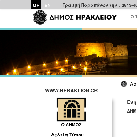
GR
EN
Γραμμή Παραπόνων τηλ : 2813-4
Ο 
Αρ
WWW.HERAKLION.GR
Ενη
ΔΗΜ
ΓΡ
Ο ΔΗΜΟΣ
Δελτία Τύπου