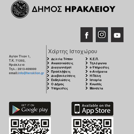
ΑΝΘΕΚΤΙΚΗ
ΠΟΛΗ
Χάρτης Ιστοχώρου
Αγίου Τίτου 1,
Δελτία Τύπου
Κ.Ε.Π.
Τ.Κ. 71202,
Ανακοινώσεις
Τηλέφωνα
Ηράκλειο
Διαγωνισμοί
e-Υπηρεσίες
Τηλ.: 2813-409000
Προσλήψεις
e-Αιτήματα
email:
info@heraklion.gr
Διαβουλεύσεις
Η Πόλη
Εκδηλώσεις
Ιστορία
Ο Δήμος
Κνωσός
Υπηρεσίες
Μουσεία