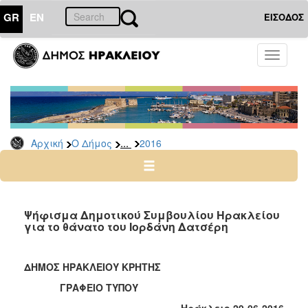
GR
EN
ΕΙΣΟΔΟΣ
Ο
Toggle
ΔΗΜΟΣ
navigati
Δελτία
Τύπου
Αρχείο
...
Αρχική
Ο Δήμος
2016
2026
2025
2024
2023
Ψήφισμα Δημοτικού Συμβουλίου Ηρακλείου
για το θάνατο του Ιορδάνη Δατσέρη
2022
2021
ΔΗΜΟΣ ΗΡΑΚΛΕΙΟΥ ΚΡΗΤΗΣ
2020
ΓΡΑΦΕΙΟ ΤΥΠΟΥ
2019
Ηράκλειο 29-06-2016