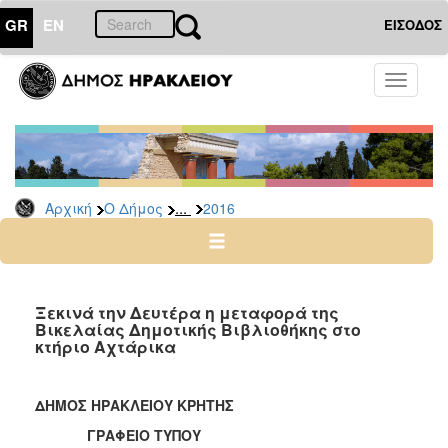
GR
EN
ΕΙΣΟΔΟΣ
Ο
Toggle
ΔΗΜΟΣ
navigati
Δελτία
Τύπου
Αρχείο
...
Αρχική
Ο Δήμος
2016
2026
2025
2024
2023
Ξεκινά την Δευτέρα η μεταφορά της
Βικελαίας Δημοτικής Βιβλιοθήκης στο
2022
κτήριο Αχτάρικα
2021
2020
ΔΗΜΟΣ ΗΡΑΚΛΕΙΟΥ ΚΡΗΤΗΣ
2019
ΓΡΑΦΕΙΟ ΤΥΠΟΥ