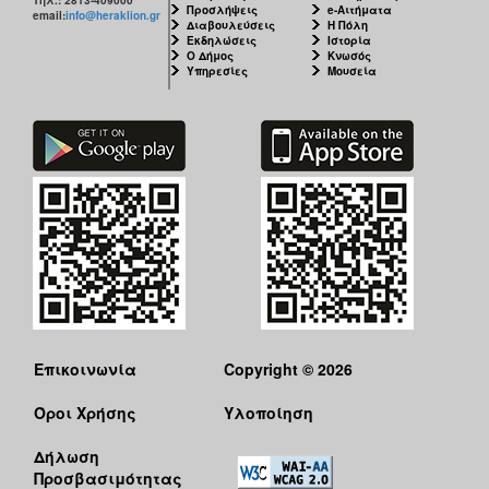
Προσλήψεις
e-Αιτήματα
email:
info@heraklion.gr
Διαβουλεύσεις
Η Πόλη
Εκδηλώσεις
Ιστορία
Ο Δήμος
Κνωσός
Υπηρεσίες
Μουσεία
Επικοινωνία
Copyright © 2026
Όροι Χρήσης
Υλοποίηση
Δήλωση
Προσβασιμότητας