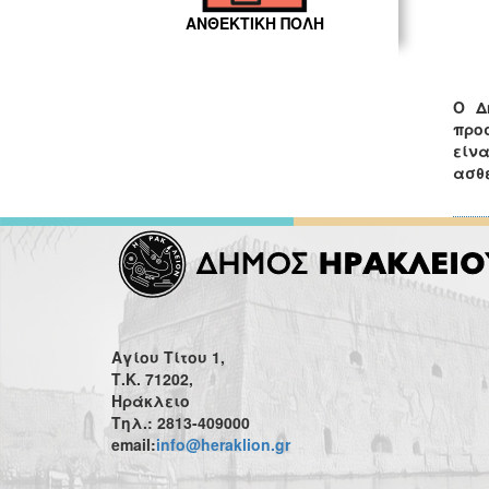
ΑΝΘΕΚΤΙΚΗ ΠΟΛΗ
Ο Δ
προ
είν
ασθ
Αγίου Τίτου 1,
Τ.Κ. 71202,
Ηράκλειο
Τηλ.: 2813-409000
email:
info@heraklion.gr