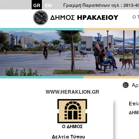
GR
EN
Γραμμή Παραπόνων τηλ : 2813-4
Ο 
Αρ
WWW.HERAKLION.GR
Επί
ΔΗΜ
ΓΡ
Ο ΔΗΜΟΣ
Δελτία Τύπου