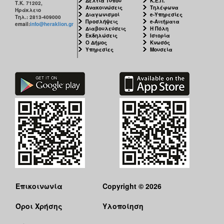
Δελτία Τύπου
Κ.Ε.Π.
Τ.Κ. 71202,
Ανακοινώσεις
Τηλέφωνα
Ηράκλειο
Διαγωνισμοί
e-Υπηρεσίες
Τηλ.: 2813-409000
Προσλήψεις
e-Αιτήματα
email:
info@heraklion.gr
Διαβουλεύσεις
Η Πόλη
Εκδηλώσεις
Ιστορία
Ο Δήμος
Κνωσός
Υπηρεσίες
Μουσεία
Επικοινωνία
Copyright © 2026
Όροι Χρήσης
Υλοποίηση