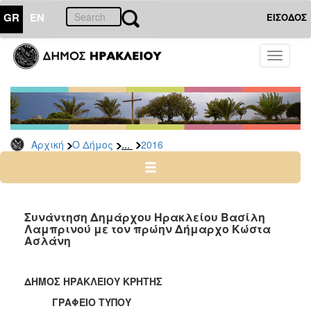
GR
EN
ΕΙΣΟΔΟΣ
Ο
Toggle
ΔΗΜΟΣ
navigati
Δελτία
Τύπου
Αρχείο
...
Αρχική
Ο Δήμος
2016
2026
2025
2024
2023
Συνάντηση Δημάρχου Ηρακλείου Βασίλη
Λαμπρινού με τον πρώην Δήμαρχο Κώστα
2022
Ασλάνη
2021
2020
ΔΗΜΟΣ ΗΡΑΚΛΕΙΟΥ ΚΡΗΤΗΣ
2019
ΓΡΑΦΕΙΟ ΤΥΠΟΥ