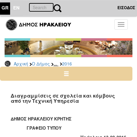
GR
EN
ΕΙΣΟΔΟΣ
Ο
Toggle
ΔΗΜΟΣ
navigati
Δελτία
Τύπου
Αρχείο
...
Αρχική
Ο Δήμος
2016
2026
2025
2024
2023
Διαγραμμίσεις σε σχολεία και κόμβους
από την Τεχνική Υπηρεσία
2022
2021
ΔΗΜΟΣ ΗΡΑΚΛΕΙΟΥ ΚΡΗΤΗΣ
2020
ΓΡΑΦΕΙΟ ΤΥΠΟΥ
2019
Ηράκλειο 13-09-2016