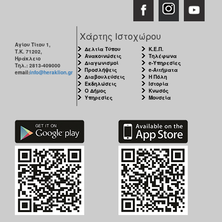
Χάρτης Ιστοχώρου
Αγίου Τίτου 1,
Δελτία Τύπου
Κ.Ε.Π.
Τ.Κ. 71202,
Ανακοινώσεις
Τηλέφωνα
Ηράκλειο
Διαγωνισμοί
e-Υπηρεσίες
Τηλ.: 2813-409000
Προσλήψεις
e-Αιτήματα
email:
info@heraklion.gr
Διαβουλεύσεις
Η Πόλη
Εκδηλώσεις
Ιστορία
Ο Δήμος
Κνωσός
Υπηρεσίες
Μουσεία