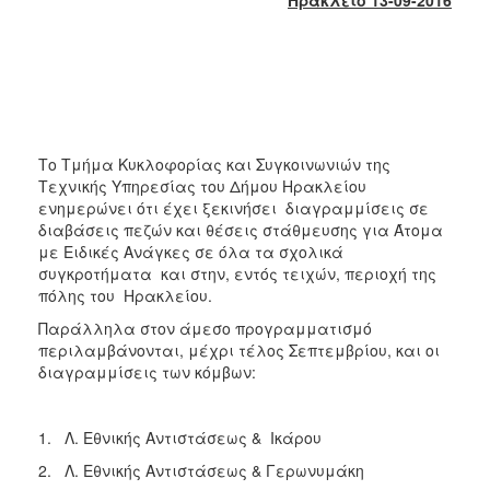
2018
2017
2016
2015
2013
Το Τμήμα Κυκλοφορίας και Συγκοινωνιών της
2012
Τεχνικής Υπηρεσίας του Δήμου Ηρακλείου
2011
ενημερώνει ότι έχει ξεκινήσει διαγραμμίσεις σε
διαβάσεις πεζών και θέσεις στάθμευσης για Άτομα
2010
με Ειδικές Ανάγκες σε όλα τα σχολικά
2006
συγκροτήματα και στην, εντός τειχών, περιοχή της
πόλης του Ηρακλείου.
Παράλληλα στον άμεσο προγραμματισμό
περιλαμβάνονται, μέχρι τέλος Σεπτεμβρίου, και οι
διαγραμμίσεις των κόμβων:
Ο
ΤΟΠΟΣ
ΜΑΣ
1. Λ. Εθνικής Αντιστάσεως & Ικάρου
ΠΟΛΙΤΙΣΜΟΣ
2. Λ. Εθνικής Αντιστάσεως & Γερωνυμάκη