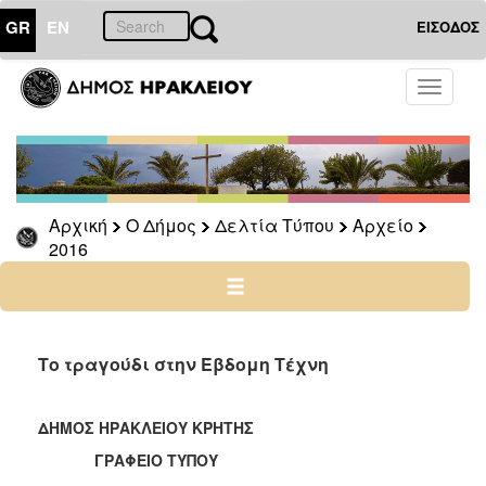
GR
EN
ΕΙΣΟΔΟΣ
Ο
Toggle
ΔΗΜΟΣ
navigati
Δελτία
Τύπου
Αρχείο
Αρχική
Ο Δήμος
Δελτία Τύπου
Αρχείο
2026
2016
2025
2024
2023
2022
Το τραγούδι στην Έβδομη Τέχνη
2021
2020
ΔΗΜΟΣ ΗΡΑΚΛΕΙΟΥ ΚΡΗΤΗΣ
2019
ΓΡΑΦΕΙΟ ΤΥΠΟΥ