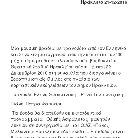
2018
Ηράκλειο 21-12-2016
2017
2016
2015
2013
2012
Μία μουσική βραδιά με τραγούδια από τον Ελληνικό
και ξένο κινηματογράφο, από την δεκαετία του ΄30
2011
μέχρι σήμερα θα απολαύσουν όσοι βρεθούν στο
2010
Θεατρικό Σταθμό Ηρακλείου αύριο Πέμπτη 22
Δεκεμβρίου 2016 στη συναυλία που διοργανώνει ο
2006
Σοροπτιμιστικός Όμιλος στο πλαίσιο των
εορταστικών εκδηλώσεων του Δήμου Ηρακλείου.
Τραγούδι: Ελένη Σφακιανάκη – Ρένα Τουτουντζάκη
Πιάνο: Πάτρα Φαρσάρη
Ο
ΤΟΠΟΣ
Τα έσοδα θα διατεθούν σε εκπαιδευτικά
ΜΑΣ
προγράμματα Οδικής Ασφάλειας μαθητών
λυκείου σε συνεργασία με το Ι.Ο.ΑΣ. «Πάνος
ΠΟΛΙΤΙΣΜΟΣ
Μυλωνάς» Ηρακλείου «Αρετούσα».. Η είσοδος είναι
5 ευρώ και ώρα έναρξης της εκδήλωσης είναι στις