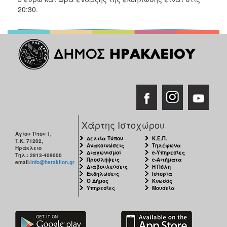
ΑΝΘΕΚΤΙΚΗ
20:30.
ΠΟΛΗ
Χάρτης Ιστοχώρου
Αγίου Τίτου 1,
Δελτία Τύπου
Κ.Ε.Π.
Τ.Κ. 71202,
Ανακοινώσεις
Τηλέφωνα
Ηράκλειο
Διαγωνισμοί
e-Υπηρεσίες
Τηλ.: 2813-409000
Προσλήψεις
e-Αιτήματα
email:
info@heraklion.gr
Διαβουλεύσεις
Η Πόλη
Εκδηλώσεις
Ιστορία
Ο Δήμος
Κνωσός
Υπηρεσίες
Μουσεία