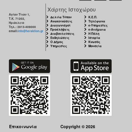
Χάρτης Ιστοχώρου
Αγίου Τίτου 1,
Δελτία Τύπου
Κ.Ε.Π.
Τ.Κ. 71202,
Ανακοινώσεις
Τηλέφωνα
Ηράκλειο
Διαγωνισμοί
e-Υπηρεσίες
Τηλ.: 2813-409000
Προσλήψεις
e-Αιτήματα
email:
info@heraklion.gr
Διαβουλεύσεις
Η Πόλη
Εκδηλώσεις
Ιστορία
Ο Δήμος
Κνωσός
Υπηρεσίες
Μουσεία
Επικοινωνία
Copyright © 2026