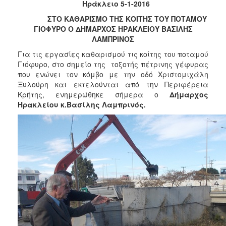
2018
Ηράκλειο 5-1-2016
2017
ΣΤΟ ΚΑΘΑΡΙΣΜΟ ΤΗΣ ΚΟΙΤΗΣ ΤΟΥ ΠΟΤΑΜΟΥ
ΓΙΟΦΥΡΟ Ο ΔΗΜΑΡΧΟΣ ΗΡΑΚΛΕΙΟΥ ΒΑΣΙΛΗΣ
2016
ΛΑΜΠΡΙΝΟΣ
2015
Για τις εργασίες καθαρισμού τις κοίτης του ποταμού
2013
Γιόφυρο, στο σημείο της τοξοτής πέτρινης γέφυρας
που ενώνει τον κόμβο με την οδό Χριστομιχάλη
2012
Ξυλούρη και εκτελούνται από την Περιφέρεια
2011
Κρήτης, ενημερώθηκε σήμερα ο
Δήμαρχος
Ηρακλείου κ.Βασίλης Λαμπρινός.
2010
2006
Ο
ΤΟΠΟΣ
ΜΑΣ
ΠΟΛΙΤΙΣΜΟΣ