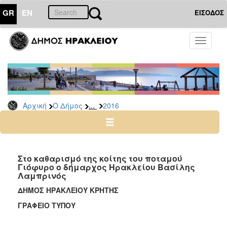
GR
EN
ΕΙΣΟΔΟΣ
Ο
Toggle
ΔΗΜΟΣ
navigati
Δελτία
Τύπου
Αρχείο
...
Αρχική
Ο Δήμος
2016
2026
2025
2024
2023
Στο καθαρισμό της κοίτης του ποταμού
Γιόφυρο ο δήμαρχος Ηρακλείου Βασίλης
2022
Λαμπρινός
2021
ΔΗΜΟΣ ΗΡΑΚΛΕΙΟΥ ΚΡΗΤΗΣ
2020
ΓΡΑΦΕΙΟ ΤΥΠΟΥ
2019