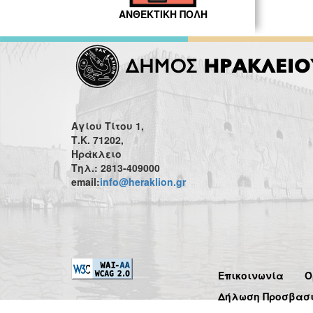
ΑΝΘΕΚΤΙΚΗ ΠΟΛΗ
Αγίου Τίτου 1,
Τ.Κ. 71202,
Ηράκλειο
Τηλ.: 2813-409000
email:
info@heraklion.gr
Επικοινωνία
Ό
Δήλωση Προσβασ