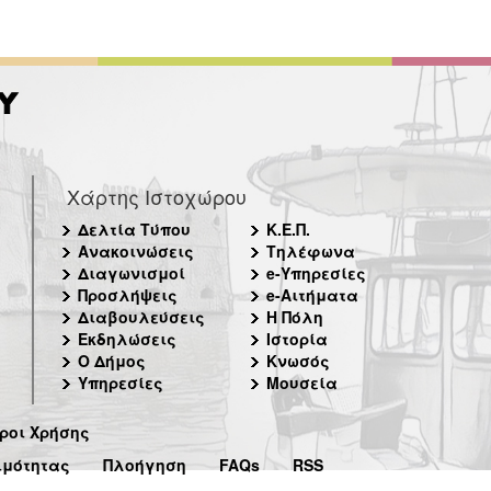
Χάρτης Ιστοχώρου
Δελτία Τύπου
Κ.Ε.Π.
Ανακοινώσεις
Τηλέφωνα
Διαγωνισμοί
e-Υπηρεσίες
Προσλήψεις
e-Αιτήματα
Διαβουλεύσεις
Η Πόλη
Εκδηλώσεις
Ιστορία
Ο Δήμος
Κνωσός
Υπηρεσίες
Μουσεία
ροι Χρήσης
ιμότητας
Πλοήγηση
FAQs
RSS