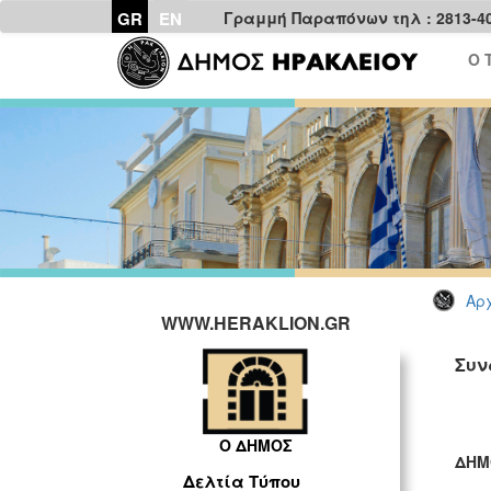
GR
EN
Γραμμή Παραπόνων τηλ : 2813-4
Ο 
Αρχ
WWW.HERAKLION.GR
Συν
Ο ΔΗΜΟΣ
ΔΗΜ
Δελτία Τύπου