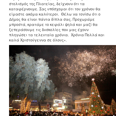
στολισμός της Πλατείας, δείχνουν ότι τα
καταφέρνουμε. Σας υπόσχομαι ότι του χρόνου θα
είμαστε ακόμα καλύτεροι. Θέλω να τονίσω ότι ο
Δήμος θα είναι πάντα δίπλα σας. Προχωράμε
μπροστά, κρατάμε το κεφάλι ψηλά και μαζί θα
ξεπεράσουμε τις δυσκολίες που μας έχουν
πληγώσει τα τελευταία χρόνια. Χρόνια Πολλά και
καλά Χριστούγεννα σε όλους».