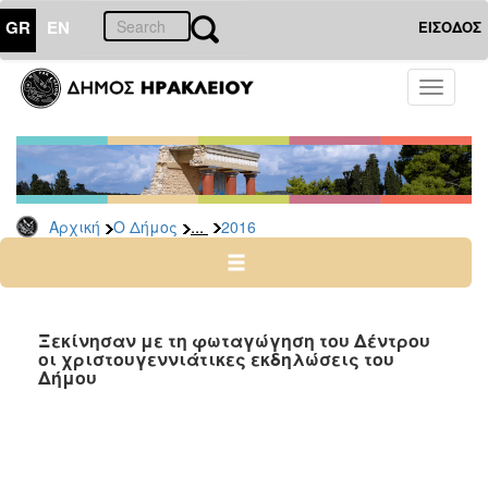
GR
EN
ΕΙΣΟΔΟΣ
Ο
Toggle
ΔΗΜΟΣ
navigati
Δελτία
Τύπου
Αρχείο
...
Αρχική
Ο Δήμος
2016
2026
2025
2024
2023
Ξεκίνησαν με τη φωταγώγηση του Δέντρου
οι χριστουγεννιάτικες εκδηλώσεις του
2022
Δήμου
2021
2020
2019