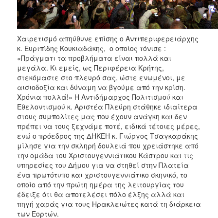
Χαιρετισμό απηύθυνε επίσης ο Αντιπεριφερειάρχης
κ. Ευριπίδης Κουκιαδάκης, ο οποίος τόνισε :
«Πράγματι τα προβλήματα είναι πολλά και
μεγάλα. Κι εμείς, ως Περιφέρεια Κρήτης,
στεκόμαστε στο πλευρό σας, ώστε ενωμένοι, με
αισιοδοξία και δύναμη να βγούμε από την κρίση.
Χρόνια πολλά!» Η Αντιδήμαρχος Πολιτισμού και
Εθελοντισμού κ. Αριστέα Πλεύρη στάθηκε ιδιαίτερα
στους συμπολίτες μας που έχουν ανάγκη και δεν
πρέπει να τους ξεχνάμε ποτέ, ειδικά τέτοιες μέρες,
ενώ ο πρόεδρος της ΔΗΚΕΗ κ. Γιώργος Τσαγκαράκης
μίλησε για την σκληρή δουλειά που χρειάστηκε από
την ομάδα του Χριστουγεννιάτικου Κάστρου και τις
υπηρεσίες του Δήμου για να στηθεί στην Πλατεία
ένα πρωτότυπο και χριστουγεννιάτικο σκηνικό, το
οποίο από την πρώτη ημέρα της λειτουργίας του
έδειξε ότι θα αποτελέσει πόλο έλξης αλλά και
πηγή χαράς για τους Ηρακλειώτες κατά τη διάρκεια
των Εορτών.