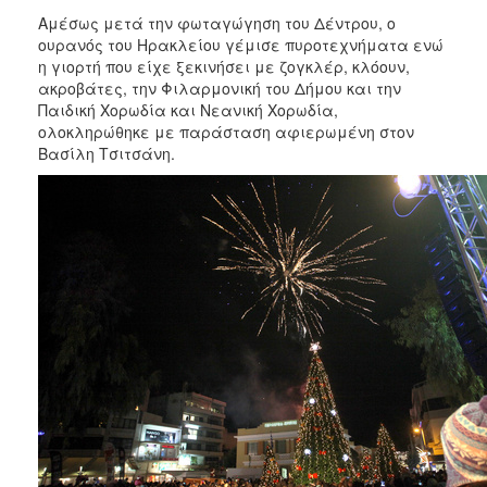
Αμέσως μετά την φωταγώγηση του Δέντρου, ο
ουρανός του Ηρακλείου γέμισε πυροτεχνήματα ενώ
η γιορτή που είχε ξεκινήσει με ζογκλέρ, κλόουν,
ακροβάτες, την Φιλαρμονική του Δήμου και την
Παιδική Χορωδία και Νεανική Χορωδία,
ολοκληρώθηκε με παράσταση αφιερωμένη στον
Βασίλη Τσιτσάνη.