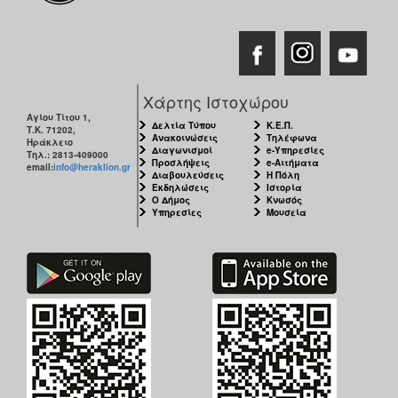
Χάρτης Ιστοχώρου
Αγίου Τίτου 1,
Δελτία Τύπου
Κ.Ε.Π.
Τ.Κ. 71202,
Ανακοινώσεις
Τηλέφωνα
Ηράκλειο
Διαγωνισμοί
e-Υπηρεσίες
Τηλ.: 2813-409000
Προσλήψεις
e-Αιτήματα
email:
info@heraklion.gr
Διαβουλεύσεις
Η Πόλη
Εκδηλώσεις
Ιστορία
Ο Δήμος
Κνωσός
Υπηρεσίες
Μουσεία