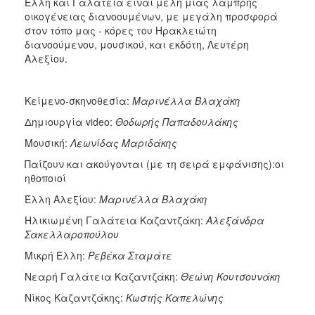
Έλλη και Γαλάτεια είναι μέλη μιας λαμπρής
οικογένειας διανοουμένων, με μεγάλη προσφορά
στον τόπο μας - κόρες του Ηρακλειώτη
διανοούμενου, μουσικού, και εκδότη, Λευτέρη
Αλεξίου.
Κείμενο-σκηνοθεσία:
Μαρινέλλα Βλαχάκη
Δημιουργία video:
Θοδωρής Παπαδουλάκης
Μουσική:
Λεωνίδας
Μαριδάκης
Παίζουν και ακούγονται (με τη σειρά εμφάνισης):οι
ηθοποιοί
Έλλη Αλεξίου:
Μαρινέλλα
Βλαχάκη
Ηλικιωμένη Γαλάτεια Καζαντζάκη:
Αλεξάνδρα
Σακελλαροπούλου
Μικρή Έλλη:
Ρεβέκα
Σταμάτε
Νεαρή Γαλάτεια Καζαντζάκη:
Θεώνη
Κουτσουνάκη
Νίκος Καζαντζάκης:
Κωστής
Καπελώνης