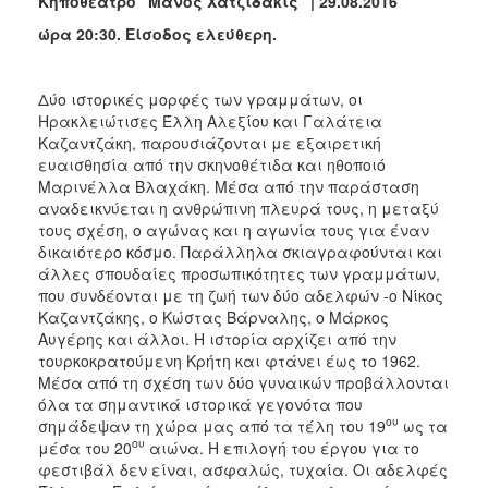
Κηποθέατρο “Μάνος Χατζιδάκις” | 29.08.2016
ώρα 20:30. Είσοδος ελεύθερη.
Δύο ιστορικές μορφές των γραμμάτων, οι
Ηρακλειώτισες Έλλη Αλεξίου και Γαλάτεια
Καζαντζάκη, παρουσιάζονται με εξαιρετική
ευαισθησία από την σκηνοθέτιδα και ηθοποιό
Μαρινέλλα Βλαχάκη. Μέσα από την παράσταση
αναδεικνύεται η ανθρώπινη πλευρά τους, η μεταξύ
τους σχέση, ο αγώνας και η αγωνία τους για έναν
δικαιότερο κόσμο. Παράλληλα σκιαγραφούνται και
άλλες σπουδαίες προσωπικότητες των γραμμάτων,
που συνδέονται με τη ζωή των δύο αδελφών -ο Νίκος
Καζαντζάκης, ο Κώστας Βάρναλης, ο Μάρκος
Αυγέρης και άλλοι. Η ιστορία αρχίζει από την
τουρκοκρατούμενη Κρήτη και φτάνει έως το 1962.
Μέσα από τη σχέση των δύο γυναικών προβάλλονται
όλα τα σημαντικά ιστορικά γεγονότα που
ου
σημάδεψαν τη χώρα μας από τα τέλη του 19
ως τα
ου
μέσα του 20
αιώνα. Η επιλογή του έργου για το
φεστιβάλ δεν είναι, ασφαλώς, τυχαία. Οι αδελφές