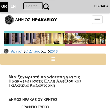
GR
EN
ΕΙΣΟΔΟΣ
Ο
Toggle
ΔΗΜΟΣ
navigati
Δελτία
Τύπου
Αρχείο
...
Αρχική
Ο Δήμος
2016
2026
2025
2024
2023
Μια ξεχωριστή παράσταση για τις
Ηρακλειώτισσες Έλλη Αλεξίου και
2022
Γαλάτεια Καζαντζάκη
2021
2020
ΔΗΜΟΣ ΗΡΑΚΛΕΙΟΥ ΚΡΗΤΗΣ
2019
ΓΡΑΦΕΙΟ ΤΥΠΟΥ