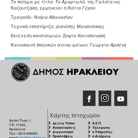
Το ποίημα με τίτλο:
Το Αμαρτωλό
, της Γαλάτειας
Καζαντζάκη, ερμηνεύει η
Κάτια
Γέρου
Τραγούδι:
Ντόρα
Αθανασίου
Τεχνική υποστήριξη:
Διονύσης
Μανουσάκης
Εκτέλεση κουστουμιών:
Σοφία
Κουτσουνάκη
Κατασκευή σκηνικών αντικειμένων:
Γεωργία
Αρσένη
Χάρτης Ιστοχώρου
Αγίου Τίτου 1,
Δελτία Τύπου
Κ.Ε.Π.
Τ.Κ. 71202,
Ανακοινώσεις
Τηλέφωνα
Ηράκλειο
Διαγωνισμοί
e-Υπηρεσίες
Τηλ.: 2813-409000
Προσλήψεις
e-Αιτήματα
email:
info@heraklion.gr