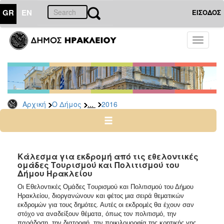
GR
EN
ΕΙΣΟΔΟΣ
Ο
Toggle
ΔΗΜΟΣ
navigati
Δελτία
Τύπου
Αρχείο
...
Αρχική
Ο Δήμος
2016
2026
2025
2024
2023
Κάλεσμα για εκδρομή από τις εθελοντικές
ομάδες Τουρισμού και Πολιτισμού του
2022
Δήμου Ηρακλείου
2021
Oι Εθελοντικές Ομάδες Tουρισμού και Πολιτισμού του Δήμου
2020
Ηρακλείου, διοργανώνουν και φέτος μια σειρά θεματικών
εκδρομών για τους δημότες. Αυτές οι εκδρομές θα έχουν σαν
2019
στόχο να αναδείξουν θέματα, όπως τον πολιτισμό, την
παράδοση, την διατροφή, την ποικιλομορφία της κρητικής γης,