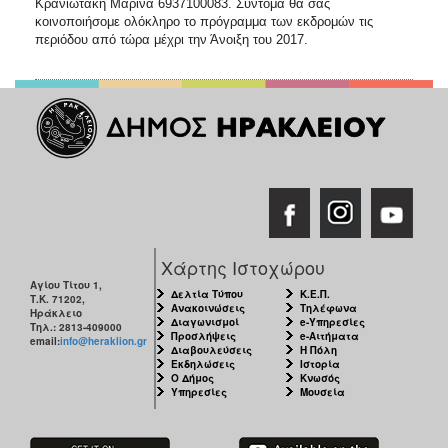
Κρανιωτάκη Μαρίνα 6937100083. Σύντομα θα σας
ΑΝΘΕΚΤΙΚΗ
κοινοποιήσομε ολόκληρο το πρόγραμμα των εκδρομών τις
ΠΟΛΗ
περιόδου από τώρα μέχρι την Άνοιξη του 2017.
Χάρτης Ιστοχώρου
Αγίου Τίτου 1,
Δελτία Τύπου
Κ.Ε.Π.
Τ.Κ. 71202,
Ανακοινώσεις
Τηλέφωνα
Ηράκλειο
Διαγωνισμοί
e-Υπηρεσίες
Τηλ.: 2813-409000
Προσλήψεις
e-Αιτήματα
email:
info@heraklion.gr
Διαβουλεύσεις
Η Πόλη
Εκδηλώσεις
Ιστορία
Ο Δήμος
Κνωσός
Υπηρεσίες
Μουσεία