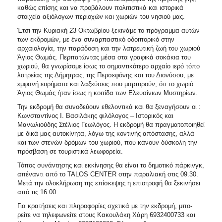
2018
καθώς επίσης και να προβάλουν πολιτιστικά και ιστορικά
2017
στοιχεία αξιόλογων περιοχών και χωριών του νησιού μας.
2016
Έτσι την Κυριακή 23 Οκτωβρίου ξεκινάμε το πρόγραμμα αυτών
των εκδρομών, με ένα συναρπαστικό οδοιπορικό στην
2015
αρχαιολογία, την παράδοση και την λατρευτική ζωή του χωριού
Άγιος Θωμάς. Περπατώντας μέσα στα γραφικά σοκάκια του
2013
χωριού, θα γvωρίσομε ίσως το σημαντικότερο αρχαίο ιερό τόπο
2012
λατρείας της Δήμητρας, της Περσεφόνης και του Διονύσου, με
εμφανή ευρήματα και λαξεύσεις που μαρτυρούν, ότι το χωριό
2011
Άγιος Θωμάς ήταν ίσως η κοιτίδα των Ελευσίνιων Μυστηρίων.
2010
Την εκδρομή θα συνοδεύουν εθελοντικά και θα ξεναγήσουν οι :
Κωνσταντίνος I. Βασιλάκης φιλόλογος – Iστορικός και
2006
Μανωλιούδης Στέλιος Γεωλόγος. Η εκδρομή θα πραγματοποιηθεί
με δικά μας αυτοκίνητα, λόγω της κοντινής απόστασης, αλλά
και των στενών δρόμων του χωριού, που κάνουν δύσκολη την
πρόσβαση σε τουριστικά λεωφορεία.
Τόπος συνάντησης και εκκίνησης θα είναι το δημοτικό πάρκινγκ,
Ο
απέναντι από το ΤΑLOS CENTER στην παραλιακή στις 09.30.
ΤΟΠΟΣ
ΜΑΣ
Μετά την ολοκλήρωση της επίσκεψης η επιστροφή θα ξεκινήσει
από τις 16.00.
ΠΟΛΙΤΙΣΜΟΣ
Για κρατήσεις και πληροφορίες σχετικά με την εκδρομή, μπο-
ρείτε να τηλεφωνείτε στους Κακουλάκη Χάρη 6932400733 και