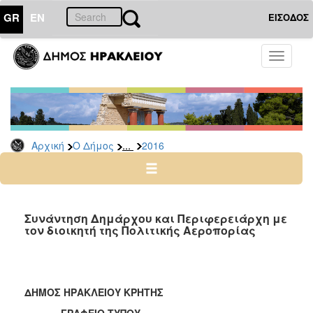
GR
EN
ΕΙΣΟΔΟΣ
Ο
Toggle
ΔΗΜΟΣ
navigati
Δελτία
Τύπου
Αρχείο
...
Αρχική
Ο Δήμος
2016
2026
2025
2024
2023
Συνάντηση Δημάρχου και Περιφερειάρχη με
τον διοικητή της Πολιτικής Αεροπορίας
2022
2021
2020
ΔΗΜΟΣ ΗΡΑΚΛΕΙΟΥ ΚΡΗΤΗΣ
2019
ΓΡΑΦΕΙΟ ΤΥΠΟΥ