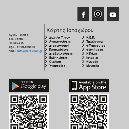
Χάρτης Ιστοχώρου
Αγίου Τίτου 1,
Δελτία Τύπου
Κ.Ε.Π.
Τ.Κ. 71202,
Ανακοινώσεις
Τηλέφωνα
Ηράκλειο
Διαγωνισμοί
e-Υπηρεσίες
Τηλ.: 2813-409000
Προσλήψεις
e-Αιτήματα
email:
info@heraklion.gr
Διαβουλεύσεις
Η Πόλη
Εκδηλώσεις
Ιστορία
Ο Δήμος
Κνωσός
Υπηρεσίες
Μουσεία