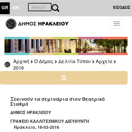
GR
EN
ΕΙΣΟΔΟΣ
Ο
Toggle
ΔΗΜΟΣ
navigati
Δελτία
Τύπου
Αρχείο
Αρχική
Ο Δήμος
Δελτία Τύπου
Αρχείο
2026
2016
2025
2024
2023
2022
Ξεκινούν τα σεμινάρια στον Θεατρικό
Σταθμό
2021
ΔΗΜΟΣ ΗΡΑΚΛΕΙΟΥ
2020
ΓΡΑΦΕΙΟ ΚΑΛΛΙΤΕΧΝΙΚΟΥ ΔΙΕΥΘΥΝΤΗ
2019
Ηράκλειο, 18-03-2016