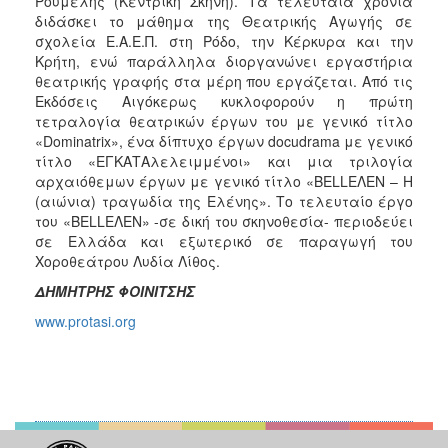
Ρούμελης (Κεντρική Σκηνή). Τα τελευταία χρόνια
διδάσκει το μάθημα της Θεατρικής Αγωγής σε
σχολεία Ε.Α.Ε.Π. στη Ρόδο, την Κέρκυρα και την
Κρήτη, ενώ παράλληλα διοργανώνει εργαστήρια
θεατρικής γραφής στα μέρη που εργάζεται. Από τις
Εκδόσεις Αιγόκερως κυκλοφορούν η πρώτη
τετραλογία θεατρικών έργων του με γενικό τίτλο
«Dominatrix», ένα δίπτυχο έργων docudrama με γενικό
τίτλο «ΕΓΚΑΤΑλελειμμένοι» και μια τριλογία
αρχαιόθεμων έργων με γενικό τίτλο «BELLEΛΕΝ – Η
(αιώνια) τραγωδία της Ελένης». Το τελευταίο έργο
του «BELLEΛΕΝ» -σε δική του σκηνοθεσία- περιοδεύει
σε Ελλάδα και εξωτερικό σε παραγωγή του
Χοροθεάτρου Λυδία Λίθος.
ΔΗΜΗΤΡΗΣ ΦΟΙΝΙΤΣΗΣ
www.protasi.org