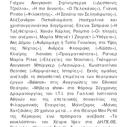
Γιόχαν Άουγκουστ Στρίντμπεργκ («Δεσποινίς
Τζούλια», «Η πιο δυνατή», «Ο Πελεκάνος»), Γιάννη
Ρίτσου («Φιλοκτήτης», «Η Σονάτα του Σεληνόφωτος»),
Αλέξανδρου Παπαδιαμάντη (πασχαλινά και
χριστουγεννιάτικα διηγήματα), Έλενα Σοπράνο («Η
Ταξιθέτρια»), Χουάν Κάρλος Ρούμπιο («Οι πληγές
του ανέμου»), Μαρία Μπενέτ Ι Ζουρνέτ («Υπόγειο»),
Άκη Δήμου («Ανδρομάχη ή Τοπίο Γυναίκας στο Ύψος
της Νύχτας»), Ανδρέα Φλουράκη («Κάσσυ»),
Κλαίρης Λιονάκη («Πραγματικότητα»), Ράινερ
Μαρία Ρίλκε («Ελεγείες του Ντουίνο»), Γκότφριντ
Άουγκουστ Μπύργκερ («Λεονώρα»), Κωνσταντίνου
Θεοτόκη («Κορφιάτικες Ιστορίες»). Εκτός ομάδας
ανέλαβε τη σκηνοθετική επιμέλεια των θεατρικών
έργων «Balance» στις
Αναγνώσεις
του Εθνικού
Θεάτρου, «Μήδεια show» στο Φόρουμ Σύγχρονης
Δραματουργίας του Ι.Τ.Ι. στο Γαλλικό Ινστιτούτο
Αθηνών και της επετειακής συναυλίας της
Φιλαρμονικής Εταιρείας Μάντζαρος «Μάνος
Χατζιδάκις: 20 χρόνια μετά…» στο Θέατρο Μον Ρεπό
της Κέρκυρας ενώ πρόσφατα ανέβασε «Το
κουκλόσπιτο» του Χένρικ Ίψεν στο ΔΗ.ΠΕ.ΘΕ.