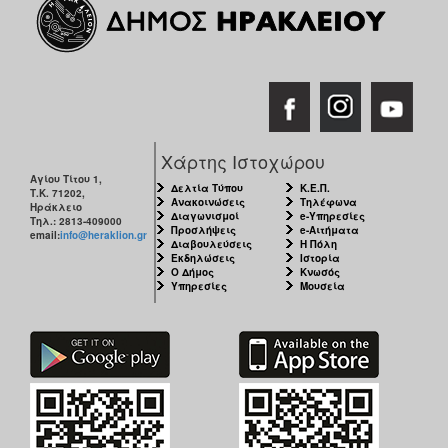
Χάρτης Ιστοχώρου
Αγίου Τίτου 1,
Δελτία Τύπου
Κ.Ε.Π.
Τ.Κ. 71202,
Ανακοινώσεις
Τηλέφωνα
Ηράκλειο
Διαγωνισμοί
e-Υπηρεσίες
Τηλ.: 2813-409000
Προσλήψεις
e-Αιτήματα
email:
info@heraklion.gr
Διαβουλεύσεις
Η Πόλη
Εκδηλώσεις
Ιστορία
Ο Δήμος
Κνωσός
Υπηρεσίες
Μουσεία