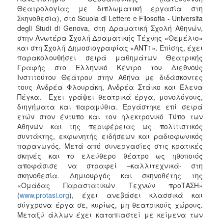
Θεατρολογίας με διπλωματική εργασία στη
Σκηνοθεσία), στο Scuola di Lettere e Filosofia - Universita
degli Studi di Genova, στη Δραματική Σχολή Αθηνών,
στην Ανωτέρα Σχολή Δραματικής Τέχνης «Θεμέλιο»
και στη Σχολή Δημοσιογραφίας «ΑΝΤ1». Επίσης, έχει
παρακολουθήσει σειρά μαθημάτων Θεατρικής
Γραφής στο Ελληνικό Κέντρο του Διεθνούς
Ινστιτούτου Θεάτρου στην Αθήνα με διδάσκοντες
τους Ανδρέα Φλουράκη, Ανδρέα Στάικο και Έλενα
Πέγκα. Έχει γράψει θεατρικά έργα, μονολόγους,
διηγήματα και παραμύθια. Εργάστηκε επί σειρά
ετών στον έντυπο και τον ηλεκτρονικό Τύπο των
Αθηνών και της περιφέρειας ως πολιτιστικός
συντάκτης, εκφωνητής ειδήσεων και ραδιοφωνικός
παραγωγός. Μετά από συνεργασίες στις κρατικές
σκηνές και το ελεύθερο θέατρο ως ηθοποιός
αποφάσισε να στραφεί –καλλιτεχνικά- στη
σκηνοθεσία. Δημιουργός και σκηνοθέτης της
«Ομάδας Παραστατικών Τεχνών προΤΑΣΗ»
(
www.protasi.org
), έχει ανεβάσει κλασσικά και
σύγχρονα έργα σε, κυρίως, μη θεατρικούς χώρους.
Μεταξύ άλλων έχει καταπιαστεί με κείμενα των