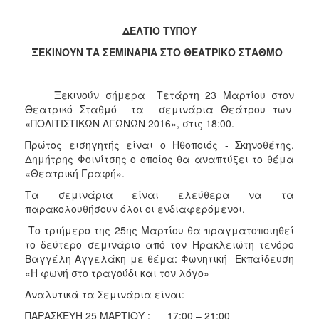
2018
2017
ΔΕΛΤΙΟ ΤΥΠΟΥ
2016
ΞΕΚΙΝΟΥΝ ΤΑ ΣΕΜΙΝΑΡΙΑ ΣΤΟ ΘΕΑΤΡΙΚΟ ΣΤΑΘΜΟ
2015
2013
Ξεκινούν σήμερα Τετάρτη 23 Μαρτίου στον
2012
Θεατρικό Σταθμό τα σεμινάρια Θεάτρου των
«ΠΟΛΙΤΙΣΤΙΚΩΝ ΑΓΩΝΩΝ 2016», στις 18:00.
2011
Πρώτος εισηγητής είναι ο Ηθοποιός - Σκηνοθέτης,
2010
Δημήτρης Φοινίτσης ο οποίος θα αναπτύξει το θέμα
2006
«Θεατρική Γραφή».
Τα σεμινάρια είναι ελεύθερα να τα
παρακολουθήσουν όλοι οι ενδιαφερόμενοι.
Το τριήμερο της 25ης Μαρτίου θα πραγματοποιηθεί
Ο
το δεύτερο σεμινάριο από τον Ηρακλειώτη τενόρο
ΤΟΠΟΣ
Βαγγέλη Αγγελάκη με θέμα: Φωνητική Εκπαίδευση
ΜΑΣ
«Η φωνή στο τραγούδι και τον λόγο»
Αναλυτικά τα Σεμινάρια είναι:
ΠΟΛΙΤΙΣΜΟΣ
ΠΑΡΑΣΚΕΥΗ 25 ΜΑΡΤΙΟΥ : 17:00 – 21:00