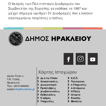
Ο θεσμός των Πολιτιστικών Διαδρομών του
Συμβουλίου της Ευρώπης γεννήθηκε το 1987 και
μέχρι σήμερα αριθμεί 31 Διαδρομές που ελκύουν
εκατομμύρια τουρίστες ετησίως.
Χάρτης Ιστοχώρου
Αγίου Τίτου 1,
Δελτία Τύπου
Κ.Ε.Π.
Τ.Κ. 71202,
Ανακοινώσεις
Τηλέφωνα
Ηράκλειο
Διαγωνισμοί
e-Υπηρεσίες
Τηλ.: 2813-409000
Προσλήψεις
e-Αιτήματα
email:
info@heraklion.gr
Διαβουλεύσεις
Η Πόλη
Εκδηλώσεις
Ιστορία
Ο Δήμος
Κνωσός
Υπηρεσίες
Μουσεία