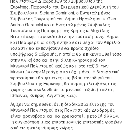
Πολιτιστικών Διαδρομών του Συμβουλίου της
ΑΝΘΕΚΤΙΚΗ
Ευρώπης. Παρουσία του Εκτελεστικού Διευθυντή του
ΠΟΛΗ
Συμβουλίου κ. Stefano Dominioni, ο Εντεταλμένος
Σύμβουλος Τουρισμού του Δήμου Ηρακλείου κ. Gian
Andrea Garancini και ο Εντεταλμένος Σύμβουλος
Τουρισμού της Περιφέρειας Κρήτης κ. Μιχάλης
Βαμιεδάκης παρουσίασαν την πρότασή τους. Δήμος
και Περιφέρεια δεσμεύτηκαν ότι μέχρι τον Απρίλιο
του 2017 θα εκπονήσουν ένα πρώτο σχέδιο
υποψήφιας διαδρομής, η οποία θα επικεντρωθεί τόσο
στην υλική όσο και στην άυλη κληρονομιά του
Μινωικού Πολιτισμού καθώς και στο ταξίδι των
Μινωιτών στην Μεσόγειο και όχι μόνο. Η διακρατική
πρόταση που θα φτιαχτεί με βάση τον οδηγό του
Συμβουλίου της Ευρώπης, θα συμπεριλαμβάνει τις
χώρες που ακολούθησε το μινωικό ταξίδι (Ιταλία,
Ισπανία, Κύπρος, Αίγυπτος κ.α.).
Αξίζει να σημειωθεί ότι η διαδικασία ένταξης του
Μινωικού Πολιτισμού στις Πολιτιστικές Διαδρομές
είναι χρονοβόρα και θα χρειαστεί , μεταξύ άλλων,
η συγκρότηση μιας επιστημονικής επιτροπής φορέων
από τις εμπλεκόμενες χώρες.