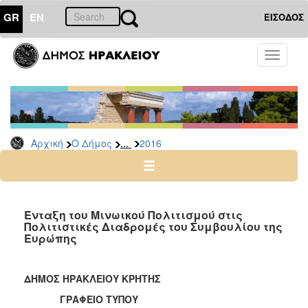
GR
EN
ΕΙΣΟΔΟΣ
Ο
Toggle
ΔΗΜΟΣ
navigati
Δελτία
Τύπου
Αρχείο
...
Αρχική
Ο Δήμος
2016
2026
2025
2024
2023
Ένταξη του Μινωικού Πολιτισμού στις
Πολιτιστικές Διαδρομές του Συμβουλίου της
2022
Ευρώπης
2021
2020
ΔΗΜΟΣ ΗΡΑΚΛΕΙΟΥ ΚΡΗΤΗΣ
2019
ΓΡΑΦΕΙΟ ΤΥΠΟΥ