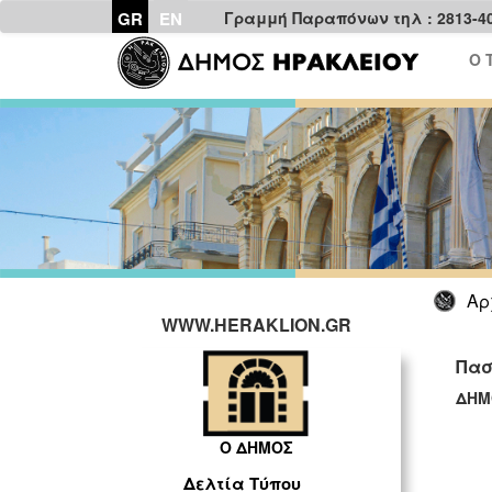
GR
EN
Γραμμή Παραπόνων τηλ : 2813-4
Ο 
Αρ
WWW.HERAKLION.GR
Πασ
ΔΗΜ
ΓΡ
Ο ΔΗΜΟΣ
Δελτία Τύπου