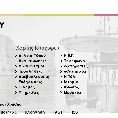
Χάρτης Ιστοχώρου
Δελτία Τύπου
Κ.Ε.Π.
Ανακοινώσεις
Τηλέφωνα
Διαγωνισμοί
e-Υπηρεσίες
Προσλήψεις
e-Αιτήματα
Διαβουλεύσεις
Η Πόλη
Εκδηλώσεις
Ιστορία
Ο Δήμος
Κνωσός
Υπηρεσίες
Μουσεία
ροι Χρήσης
ιμότητας
Πλοήγηση
FAQs
RSS