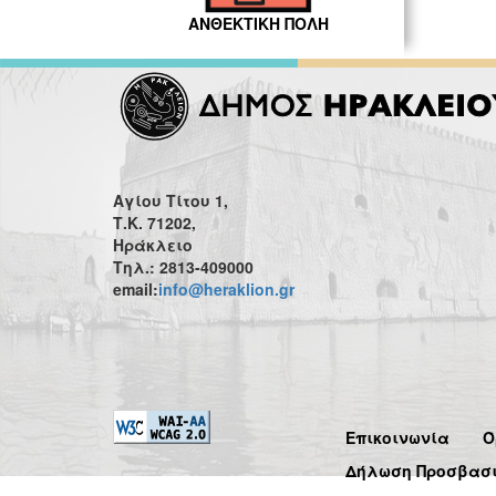
ΑΝΘΕΚΤΙΚΗ ΠΟΛΗ
Αγίου Τίτου 1,
Τ.Κ. 71202,
Ηράκλειο
Τηλ.: 2813-409000
email:
info@heraklion.gr
Επικοινωνία
Ό
Δήλωση Προσβασ