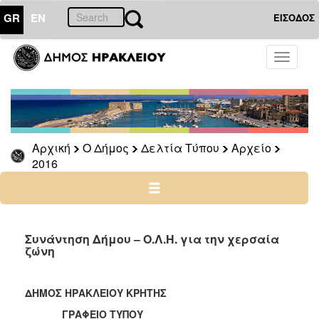
GR
EN
ΕΙΣΟΔΟΣ
Ο
Toggle
ΔΗΜΟΣ
navigati
Δελτία
Τύπου
Αρχείο
Αρχική
Ο Δήμος
Δελτία Τύπου
Αρχείο
2026
2016
2025
2024
2023
2022
Συνάντηση Δήμου – Ο.Λ.Η. για την χερσαία
ζώνη
2021
2020
ΔΗΜΟΣ ΗΡΑΚΛΕΙΟΥ ΚΡΗΤΗΣ
2019
ΓΡΑΦΕΙΟ ΤΥΠΟΥ