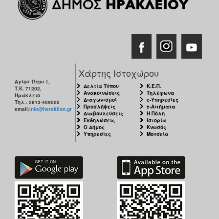
Χάρτης Ιστοχώρου
Αγίου Τίτου 1,
Δελτία Τύπου
Κ.Ε.Π.
Τ.Κ. 71202,
Ανακοινώσεις
Τηλέφωνα
Ηράκλειο
Διαγωνισμοί
e-Υπηρεσίες
Τηλ.: 2813-409000
Προσλήψεις
e-Αιτήματα
email:
info@heraklion.gr
Διαβουλεύσεις
Η Πόλη
Εκδηλώσεις
Ιστορία
Ο Δήμος
Κνωσός
Υπηρεσίες
Μουσεία