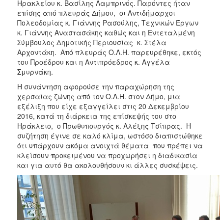
Ηρακλείου κ. Βασίλης Λαμπρινός. Παρόντες ήταν
ΑΝΘΕΚΤΙΚΗ
επίσης από πλευράς Δήμου, οι Αντιδήμαρχοι
ΠΟΛΗ
Πολεοδομίας κ. Γιάννης Ρασούλης, Τεχνικών Έργων
κ. Γιάννης Αναστασάκης καθώς και η Εντεταλμένη
Σύμβουλος Δημοτικής Περιουσίας κ. Στέλα
Αρχοντάκη. Από πλευράς Ο.Λ.Η. παρευρέθηκε, εκτός
του Προέδρου και η Αντιπρόεδρος κ. Αγγέλα
Σμυρνάκη.
Η συνάντηση αφορούσε την παραχώρηση της
χερσαίας ζώνης από τον Ο.Λ.Η. στον Δήμο, μια
εξέλιξη που είχε εξαγγείλει στις 20 Δεκεμβρίου
2016, κατά τη διάρκεια της επίσκεψής του στο
Ηράκλειο, ο Πρωθυπουργός κ. Αλέξης Τσίπρας. Η
συζήτηση έγινε σε καλό κλίμα, ωστόσο διαπιστώθηκε
ότι υπάρχουν ακόμα ανοιχτά θέματα που πρέπει να
κλείσουν προκειμένου να προχωρήσει η διαδικασία
και για αυτό θα ακολουθήσουν κι άλλες συσκέψεις.