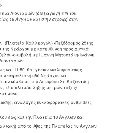
ς:
τεία Λιονταριών
(διεξαγωγή επί του
ίας 18 Άγγλων και στην στροφή στην
ν (Πλατεία Καλλεργών) -Πεζόδρομος 25της
 της Νεάρχου με κατεύθυνση προς Δυτικά
έλου-συμβολή με Ιωάννη Μητσοτάκη-Ιωάννη
Λιονταριών.
ς και 11:50 θα γίνουν κυκλοφοριακές
την παραλιακή οδό Νεάρχου και
ό τον κόμβο με την Λεωφόρο Στ. Καζαντίδη
υ, στο πλαίσιο λήξης μέτρων τάξης/
και μόνο.
δήλωσης, ανάλογες κυκλοφοριακές ρυθμίσεις
λου έως και την Πλατεία 18 Άγγλων και
αλιακή) από το ύψος της Πλατείας 18 Άγγλων