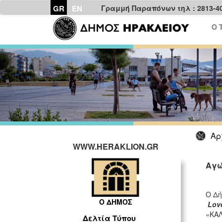
GR
EN
Γραμμή Παραπόνων τηλ : 2813-4
Ο 
Αρ
WWW.HERAKLION.GR
Aγώ
Ο Δή
Ο ΔΗΜΟΣ
Lov
«ΚΑΛ
Δελτία Τύπου