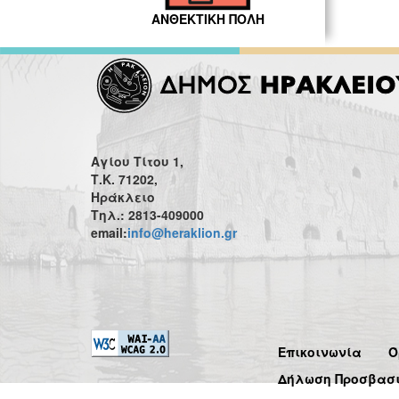
ΑΝΘΕΚΤΙΚΗ ΠΟΛΗ
Αγίου Τίτου 1,
Τ.Κ. 71202,
Ηράκλειο
Τηλ.: 2813-409000
email:
info@heraklion.gr
Επικοινωνία
Ό
Δήλωση Προσβασ