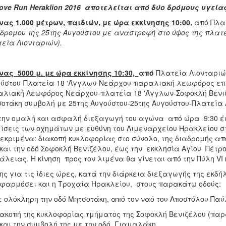
ove
Run
Heraklion
2016 αποτελείται από δύο δρόμους υγεία
ας 1.000 μέτρων, παιδιών, με ώρα εκκίνησης 10:00
,
από Πλα
δρομου της 25της Αυγούστου με αναστροφή στο ύψος της πλατε
εία Λιονταριών).
ας 5000 μ. με ώρα εκκίνησης 10:30,
από
Πλατεία Λιονταριώ
ύστου-Πλατεία 18 'Άγγλων-Νεάρχου-παραλιακή λεωφόρος επι
λιακή Λεωφόρος Νεάρχου-πλατεία 18 'Άγγλων-Σοφοκλή Βενιζ
οτάκη συμβολή με 25της Αυγούστου-25της Αυγούστου-Πλατεία 
την ομαλή και ασφαλή διεξαγωγή του αγώνα από ώρα 9:30 έω
ίσεις των οχημάτων με ευθύνη του Λιμεναρχείου Ηρακλείου σ
εκριμένα: διακοπή κυκλοφορίας στο σύνολο, της διαδρομής απ
και την οδό Σοφοκλή Βενιζέλου, έως την εκκλησία Αγίου Πέτρο
λειας. Η κίνηση προς τον λιμένα θα γίνεται από την Πύλη VI 
ης για τις ίδιες ώρες, κατά την διάρκεια διεξαγωγής της εκ
φαρμόσει και η Τροχαία Ηρακλείου, στους παρακάτω οδούς:
ε ολόκληρη την οδό Μητσοτάκη, από τον ναό του Αποστόλου Παύ
ιακοπή της κυκλοφορίας τμήματος της Σοφοκλή Βενιζέλου (παρ
και την συμβολή της με την οδό Γιαμαλάκη