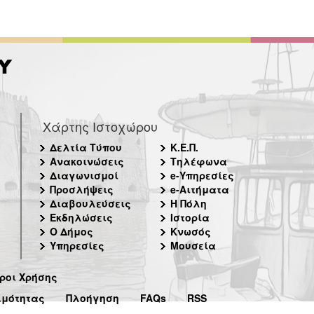
Χάρτης Ιστοχώρου
Δελτία Τύπου
Κ.Ε.Π.
Ανακοινώσεις
Τηλέφωνα
Διαγωνισμοί
e-Υπηρεσίες
Προσλήψεις
e-Αιτήματα
Διαβουλεύσεις
Η Πόλη
Εκδηλώσεις
Ιστορία
Ο Δήμος
Κνωσός
Υπηρεσίες
Μουσεία
ροι Χρήσης
ιμότητας
Πλοήγηση
FAQs
RSS