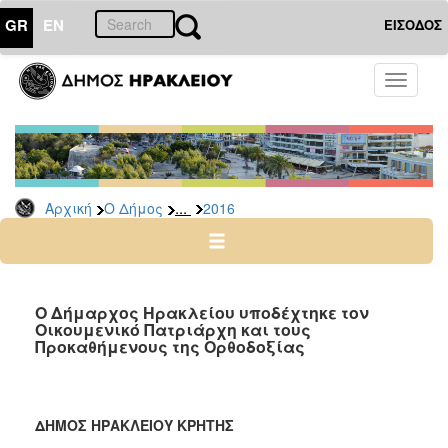
GR
EN
ΕΙΣΟΔΟΣ
Ο
Toggle
ΔΗΜΟΣ
navigati
Δελτία
Τύπου
Αρχείο
...
Αρχική
Ο Δήμος
2016
2026
2025
2024
2023
Ο Δήμαρχος Ηρακλείου υποδέχτηκε τον
Οικουμενικό Πατριάρχη και τους
2022
Προκαθήμενους της Ορθοδοξίας
2021
2020
2019
ΔΗΜΟΣ ΗΡΑΚΛΕΙΟΥ ΚΡΗΤΗΣ