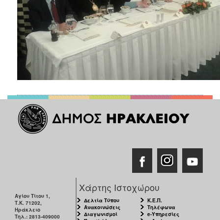
Χάρτης Ιστοχώρου
Αγίου Τίτου 1,
Δελτία Τύπου
Κ.Ε.Π.
Τ.Κ. 71202,
Ανακοινώσεις
Τηλέφωνα
Ηράκλειο
Διαγωνισμοί
e-Υπηρεσίες
Τηλ.: 2813-409000