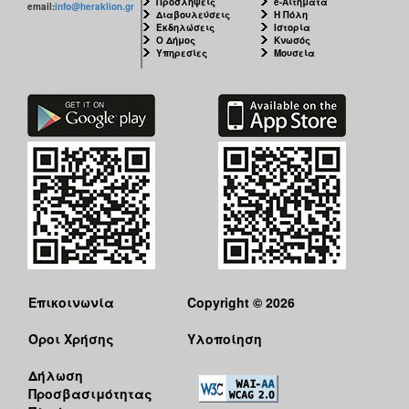
Προσλήψεις
e-Αιτήματα
email:
info@heraklion.gr
Διαβουλεύσεις
Η Πόλη
Εκδηλώσεις
Ιστορία
Ο Δήμος
Κνωσός
Υπηρεσίες
Μουσεία
Επικοινωνία
Copyright © 2026
Όροι Χρήσης
Υλοποίηση
Δήλωση
Προσβασιμότητας