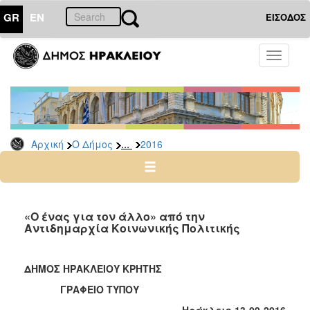
GR
EN
ΕΙΣΟΔΟΣ
Ο
Toggle
ΔΗΜΟΣ
navigati
Δελτία
Τύπου
Αρχείο
...
Αρχική
Ο Δήμος
2016
2026
2025
2024
2023
«Ο ένας για τον άλλο» από την
Αντιδημαρχία Κοινωνικής Πολιτικής
2022
2021
ΔΗΜΟΣ ΗΡΑΚΛΕΙΟΥ ΚΡΗΤΗΣ
2020
ΓΡΑΦΕΙΟ ΤΥΠΟΥ
2019
Ηράκλειο 13-09-2016