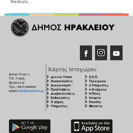
παιδιών...
Χάρτης Ιστοχώρου
Αγίου Τίτου 1,
Δελτία Τύπου
Κ.Ε.Π.
Τ.Κ. 71202,
Ανακοινώσεις
Τηλέφωνα
Ηράκλειο
Διαγωνισμοί
e-Υπηρεσίες
Τηλ.: 2813-409000
Προσλήψεις
e-Αιτήματα
email:
info@heraklion.gr
Διαβουλεύσεις
Η Πόλη
Εκδηλώσεις
Ιστορία
Ο Δήμος
Κνωσός
Υπηρεσίες
Μουσεία