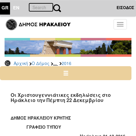
GR
EN
ΕΙΣΟΔΟΣ
Ο
Toggle
ΔΗΜΟΣ
navigati
Δελτία
Τύπου
Αρχείο
...
Αρχική
Ο Δήμος
2016
2026
2025
2024
2023
Οι Χριστουγεννιάτικες εκδηλώσεις στο
Ηράκλειο την Πέμπτη 22 Δεκεμβρίου
2022
2021
ΔΗΜΟΣ ΗΡΑΚΛΕΙΟΥ ΚΡΗΤΗΣ
2020
ΓΡΑΦΕΙΟ ΤΥΠΟΥ
2019
Ηράκλειο 21-12-2016