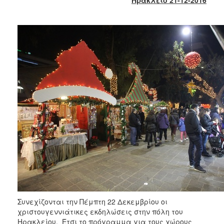
2018
2017
2016
2015
2013
2012
2011
2010
2006
Ο
ΤΟΠΟΣ
ΜΑΣ
Συνεχίζονται την Πέμπτη 22 Δεκεμβρίου οι
ΠΟΛΙΤΙΣΜΟΣ
χριστουγεννιάτικες εκδηλώσεις στην πόλη του
Ηρακλείου. Έτσι το πρόγραμμα για τους χώρους