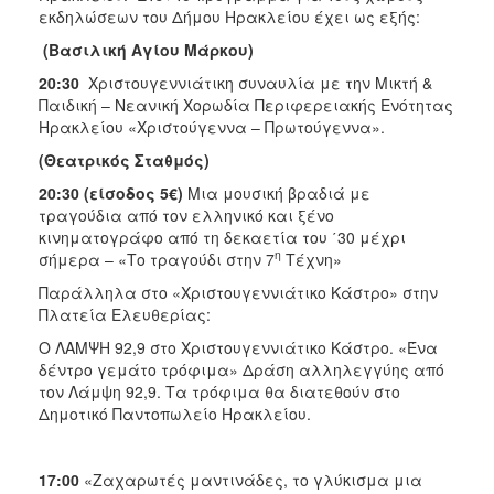
ΑΝΘΕΚΤΙΚΗ
εκδηλώσεων του Δήμου Ηρακλείου έχει ως εξής:
ΠΟΛΗ
(Βασιλική Αγίου Μάρκου)
20:30
Χριστουγεννιάτικη συναυλία με την Μικτή &
Παιδική – Νεανική Χορωδία Περιφερειακής Ενότητας
Ηρακλείου «Χριστούγεννα – Πρωτούγεννα».
(Θεατρικός Σταθμός)
20:30 (είσοδος 5€)
Μια μουσική βραδιά με
τραγούδια από τον ελληνικό και ξένο
κινηματογράφο από τη δεκαετία του ΄30 μέχρι
η
σήμερα – «Το τραγούδι στην 7
Τέχνη»
Παράλληλα στο «Χριστουγεννιάτικο Κάστρο» στην
Πλατεία Ελευθερίας:
O ΛΑΜΨΗ 92,9 στο Χριστουγεν­νιάτικο Κάστρο. «Ένα
δέντρο γεμάτο τρόφιμα» Δράση αλληλεγγύης από
τον Λάμψη 92,9. Τα τρόφιμα θα διατεθούν στο
Δημοτικό Παντοπωλείο Ηρακλείου.
17:00
«Ζαχαρωτές μαντινάδες, το γλύκισμα μια