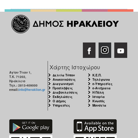
Χάρτης Ιστοχώρου
Αγίου Τίτου 1,
Δελτία Τύπου
Κ.Ε.Π.
Τ.Κ. 71202,
Ανακοινώσεις
Τηλέφωνα
Ηράκλειο
Διαγωνισμοί
e-Υπηρεσίες
Τηλ.: 2813-409000
Προσλήψεις
e-Αιτήματα
email:
info@heraklion.gr
Διαβουλεύσεις
Η Πόλη
Εκδηλώσεις
Ιστορία
Ο Δήμος
Κνωσός
Υπηρεσίες
Μουσεία