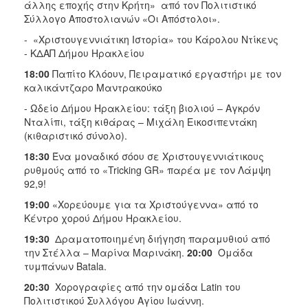
άλλης εποχής στην Κρήτη» από τον Πολιτιστικό
Σύλλογο Αποστολιανών «Οι Απόστολοι».
- «Χριστουγεννιάτικη Ιστορία» του Κάρολου Ντίκενς
- ΚΔΑΠ Δήμου Ηρακλείου
18:00
Παπίτο Κλόουν, Πειραματικό εργαστήρι με τον
καλικάντζαρο Μαντρακούκο
- Ωδείο Δήμου Ηρακλείου: τάξη βιολιού – Αγκρόν
Νταλίπι, τάξη κιθάρας – Μιχάλη Εικοσιπεντάκη
(κιθαριστικό σύνολο).
18:30
Ένα μοναδικό σόου σε Χριστουγεν­νιάτικους
ρυθμούς από το «Tricking GR» παρέα με τον Λάμψη
92,9!
19:00
«Χορεύουμε για τα Χριστούγεννα» από το
Κέντρο χορού Δήμου Ηρακλείου.
19:30
Δραματοποιημένη διήγηση παραμυθιού από
την Στέλλα – Μαρίνα Μαρινάκη.
20:00
Ομάδα
τυμπάνων Batala.
20:30
Χορογραφίες από την ομάδα Latin του
Πολιτιστικού Συλλόγου Αγίου Ιωάννη.