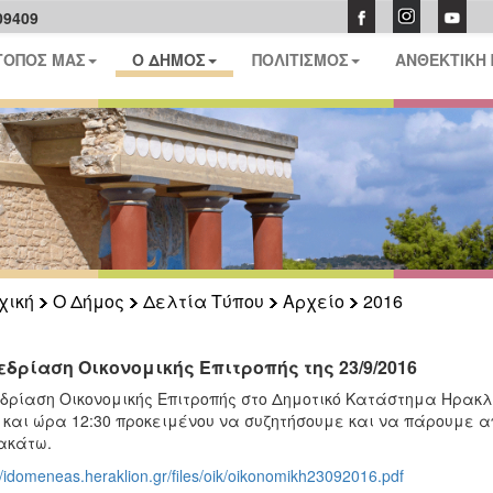
09409
ΤΟΠΟΣ ΜΑΣ
Ο ΔΗΜΟΣ
ΠΟΛΙΤΙΣΜΟΣ
ΑΝΘΕΚΤΙΚΗ
χική
Ο Δήμος
Δελτία Τύπου
Αρχείο
2016
εδρίαση Οικονομικής Επιτροπής της 23/9/2016
δρίαση Οικονομικής Επιτροπής στο Δημοτικό Κατάστημα Ηρακλ
 και ώρα 12:30 προκειμένου να συζητήσουμε και να πάρουμε
ακάτω.
//idomeneas.heraklion.gr/files/oik/oikonomikh23092016.pdf