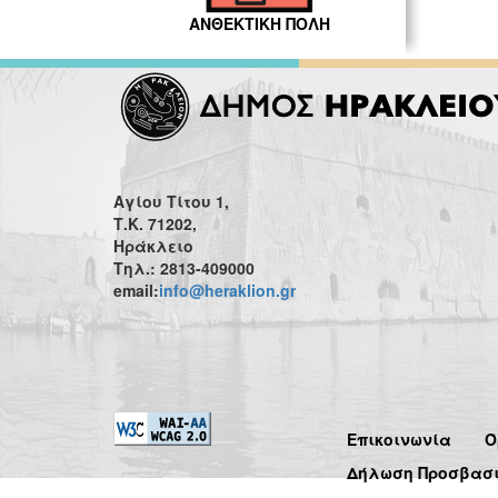
ΑΝΘΕΚΤΙΚΗ ΠΟΛΗ
Αγίου Τίτου 1,
Τ.Κ. 71202,
Ηράκλειο
Τηλ.: 2813-409000
email:
info@heraklion.gr
Επικοινωνία
Ό
Δήλωση Προσβασ