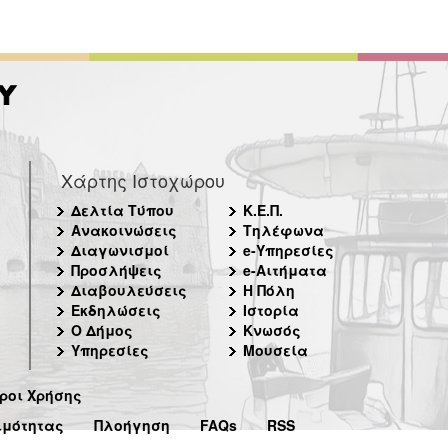
Χάρτης Ιστοχώρου
Δελτία Τύπου
Κ.Ε.Π.
Ανακοινώσεις
Τηλέφωνα
Διαγωνισμοί
e-Υπηρεσίες
Προσλήψεις
e-Αιτήματα
Διαβουλεύσεις
Η Πόλη
Εκδηλώσεις
Ιστορία
Ο Δήμος
Κνωσός
Υπηρεσίες
Μουσεία
ροι Χρήσης
ιμότητας
Πλοήγηση
FAQs
RSS