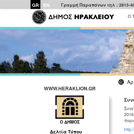
GR
EN
Γραμμή Παραπόνων τηλ : 2813-4
Ο 
Αρ
WWW.HERAKLION.GR
Συν
Συνε
2016
παρ
Ο ΔΗΜΟΣ
http:
Δελτία Τύπου