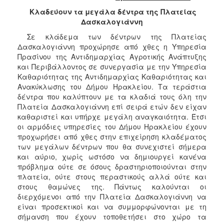
2018
Κλαδεύουν τα μεγάλα δέντρα της Πλατείας
2017
Δασκαλογιάννη
2016
Σε κλάδεμα των δέντρων της Πλατείας
2015
Δασκαλογιάννη προχώρησε από χθες η Υπηρεσία
Πρασίνου της Αντιδημαρχίας Αγροτικής Ανάπτυξης
2013
και Περιβάλλοντος σε συνεργασία με την Υπηρεσία
2012
Καθαριότητας της Αντιδημαρχίας Καθαριότητας και
Ανακύκλωσης του Δήμου Ηρακλείου. Τα τεράστια
2011
δέντρα που καλύπτουν με τα κλαδιά τους όλη την
2010
Πλατεία Δασκαλογιάννη επί σειρά ετών δεν είχαν
καθαριστεί και υπήρχε μεγάλη αναγκαιότητα. Έτσι
2006
οι αρμόδιες υπηρεσίες του Δήμου Ηρακλείου έχουν
προχωρήσει από χθες στην επιχείρηση κλαδέματος
των μεγάλων δέντρων που θα συνεχιστεί σήμερα
και αύριο, χωρίς ωστόσο να δημιουργεί κανένα
πρόβλημα ούτε σε όσους δραστηριοποιούνται στην
Ο
πλατεία, ούτε στους περαστικούς αλλά ούτε και
ΤΟΠΟΣ
ΜΑΣ
στους θαμώνες της. Πάντως καλούνται οι
διερχόμενοι από την Πλατεία Δασκαλογιάννη να
είναι προσεκτικοί και να συμμορφώνονται με τη
ΠΟΛΙΤΙΣΜΟΣ
σήμανση που έχουν τοποθετήσει στο χώρο τα