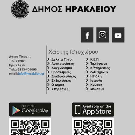
Χάρτης Ιστοχώρου
Αγίου Τίτου 1,
Δελτία Τύπου
Κ.Ε.Π.
Τ.Κ. 71202,
Ανακοινώσεις
Τηλέφωνα
Ηράκλειο
Διαγωνισμοί
e-Υπηρεσίες
Τηλ.: 2813-409000
Προσλήψεις
e-Αιτήματα
email:
info@heraklion.gr
Διαβουλεύσεις
Η Πόλη
Εκδηλώσεις
Ιστορία
Ο Δήμος
Κνωσός
Υπηρεσίες
Μουσεία