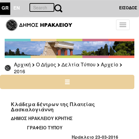
GR
EN
ΕΙΣΟΔΟΣ
Ο
Toggle
ΔΗΜΟΣ
navigati
Δελτία
Τύπου
Αρχείο
Αρχική
Ο Δήμος
Δελτία Τύπου
Αρχείο
2026
2016
2025
2024
2023
2022
Κλάδεμα δέντρων της Πλατείας
Δασκαλογιάννη
2021
ΔΗΜΟΣ ΗΡΑΚΛΕΙΟΥ ΚΡΗΤΗΣ
2020
ΓΡΑΦΕΙΟ ΤΥΠΟΥ
2019
Ηράκλειο 23-03-2016