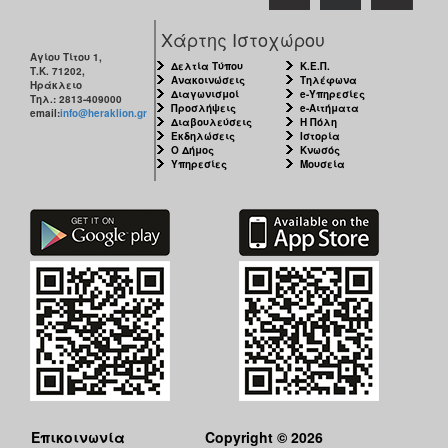
Χάρτης Ιστοχώρου
Αγίου Τίτου 1,
Δελτία Τύπου
Κ.Ε.Π.
Τ.Κ. 71202,
Ανακοινώσεις
Τηλέφωνα
Ηράκλειο
Διαγωνισμοί
e-Υπηρεσίες
Τηλ.: 2813-409000
Προσλήψεις
e-Αιτήματα
email:
info@heraklion.gr
Διαβουλεύσεις
Η Πόλη
Εκδηλώσεις
Ιστορία
Ο Δήμος
Κνωσός
Υπηρεσίες
Μουσεία
Επικοινωνία
Copyright © 2026