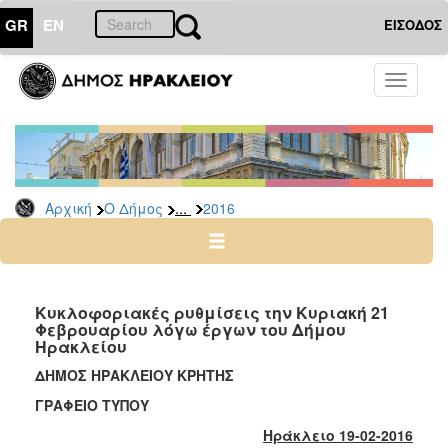
GR
EN
ΕΙΣΟΔΟΣ
Ο
Toggle
ΔΗΜΟΣ
navigati
Δελτία
Τύπου
Αρχείο
...
Αρχική
Ο Δήμος
2016
2026
2025
2024
2023
Κυκλοφοριακές ρυθμίσεις την Κυριακή 21
Φεβρουαρίου λόγω έργων του Δήμου
2022
Ηρακλείου
2021
ΔΗΜΟΣ ΗΡΑΚΛΕΙΟΥ ΚΡΗΤΗΣ
2020
ΓΡΑΦΕΙΟ ΤΥΠΟΥ
2019
Ηράκλειο 19-02-2016