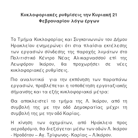
2018
2017
Κυκλοφοριακές ρυθμίσεις την Κυριακή 21
2016
Φεβρουαρίου λόγω έργων
2015
2013
Το Τμήμα Κυκλοφορίας και Συγκοινωνιών του Δήμου
Ηρακλείου ενημερώνει ότι στα πλαίσια εκτέλεσης
2012
των εργασιών σύνδεσης της παροχής λυμάτων στο
2011
Πολιτιστικό Κέντρο Νέας Αλικαρνασσού επί της
Λεωφόρου Ικάρου, θα προχωρήσει σε νέες
2010
κυκλοφοριακές ρυθμίσεις.
2006
Πιο αναλυτικά για την εκπόνηση των παραπάνω
εργασιών, προβλέπεται η τοποθέτηση εργοταξιακής
σήμανσης και τα εξής κυκλοφοριακά μέτρα:
Θα αποκλειστεί το τμήμα της Λ. Ικάρου, από τη
Ο
συμβολή της με την οδό Δημοκρατίας μέχρι τη
ΤΟΠΟΣ
συμβολή της με την οδό Καρίας.
ΜΑΣ
Η κίνηση των οχημάτων, από Ηράκλειο προς
ΠΟΛΙΤΙΣΜΟΣ
αεροδρόμιο, θα διεξάγεται μέσω των οδών Λ. Ικάρου
- Ηροδότου – Αγ. Τρίφωνος- Καρίας – Λ.Ικάρου.