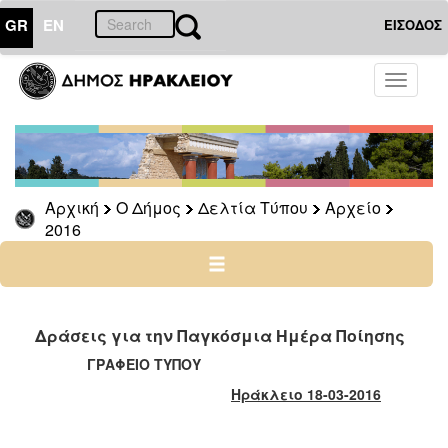
GR
EN
ΕΙΣΟΔΟΣ
Ο
Toggle
ΔΗΜΟΣ
navigati
Δελτία
Τύπου
Αρχείο
Αρχική
Ο Δήμος
Δελτία Τύπου
Αρχείο
2026
2016
2025
2024
2023
2022
Δράσεις για την Παγκόσμια Ημέρα Ποίησης
2021
ΓΡΑΦΕΙΟ ΤΥΠΟΥ
2020
Ηράκλειο 18-03-2016
2019