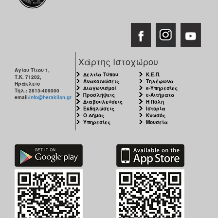
ΑΝΘΕΚΤΙΚΗ
ΠΟΛΗ
Χάρτης Ιστοχώρου
Αγίου Τίτου 1,
Δελτία Τύπου
Κ.Ε.Π.
Τ.Κ. 71202,
Ανακοινώσεις
Τηλέφωνα
Ηράκλειο
Διαγωνισμοί
e-Υπηρεσίες
Τηλ.: 2813-409000
Προσλήψεις
e-Αιτήματα
email:
info@heraklion.gr
Διαβουλεύσεις
Η Πόλη
Εκδηλώσεις
Ιστορία
Ο Δήμος
Κνωσός
Υπηρεσίες
Μουσεία