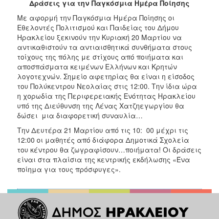
2018
Δράσεις για την Παγκόσμια Ημέρα Ποίησης
2017
Με αφορμή την Παγκόσμια Ημέρα Ποίησης οι
Εθελοντές Πολιτισμού και Παιδείας του Δήμου
2016
Ηρακλείου ξεκινούν την Κυριακή 20 Μαρτίου να
2015
αντικαθιστούν τα αντιαισθητικά συνθήματα στους
τοίχους της πόλης με στίχους από ποιήματα και
2013
αποσπάσματα κειμένων Ελλήνων και Κρητών
2012
λογοτεχνών. Σημείο αφετηρίας θα είναι η είσοδος
του Πολύκεντρου Νεολαίας στις 12:00. Την ίδια ώρα
2011
η χορωδία της Περιφερειακής Ενότητας Ηρακλείου
2010
υπό της Διεύθυνση της Λένας Χατζηεγωργίου θα
δώσει μια διαφορετική συναυλία…
2006
Την Δευτέρα 21 Μαρτίου από τις 10: 00 μέχρι τις
12:00 οι μαθητές από διάφορα Δημοτικά Σχολεία
του κέντρου θα ζωγραφίσουν…ποιήματα! Οι δράσεις
είναι στα πλαίσια της κεντρικής εκδήλωσης «Ένα
Ο
ποίημα για τους πρόσφυγες».
ΤΟΠΟΣ
ΜΑΣ
ΠΟΛΙΤΙΣΜΟΣ