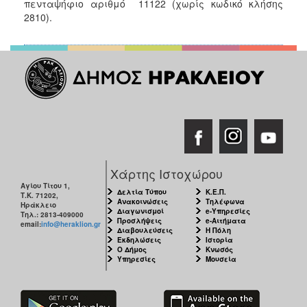
πενταψήφιο αριθμό 11122 (χωρίς κωδικό κλήσης
ΑΝΘΕΚΤΙΚΗ
2810).
ΠΟΛΗ
Χάρτης Ιστοχώρου
Αγίου Τίτου 1,
Δελτία Τύπου
Κ.Ε.Π.
Τ.Κ. 71202,
Ανακοινώσεις
Τηλέφωνα
Ηράκλειο
Διαγωνισμοί
e-Υπηρεσίες
Τηλ.: 2813-409000
Προσλήψεις
e-Αιτήματα
email:
info@heraklion.gr
Διαβουλεύσεις
Η Πόλη
Εκδηλώσεις
Ιστορία
Ο Δήμος
Κνωσός
Υπηρεσίες
Μουσεία