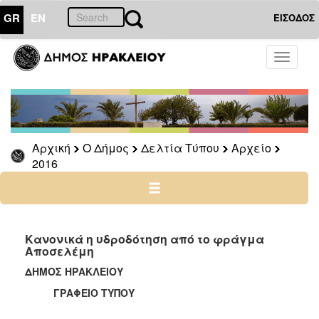
GR
EN
ΕΙΣΟΔΟΣ
Ο
Toggle
ΔΗΜΟΣ
navigati
Δελτία
Τύπου
Αρχείο
Αρχική
Ο Δήμος
Δελτία Τύπου
Αρχείο
2026
2016
2025
2024
2023
2022
Κανονικά η υδροδότηση από το φράγμα
Αποσελέμη
2021
ΔΗΜΟΣ ΗΡΑΚΛΕΙΟΥ
2020
ΓΡΑΦΕΙΟ ΤΥΠΟΥ
2019