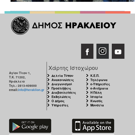
Χάρτης Ιστοχώρου
Αγίου Τίτου 1,
Δελτία Τύπου
Κ.Ε.Π.
Τ.Κ. 71202,
Ανακοινώσεις
Τηλέφωνα
Ηράκλειο
Διαγωνισμοί
e-Υπηρεσίες
Τηλ.: 2813-409000
Προσλήψεις
e-Αιτήματα
email:
info@heraklion.gr
Διαβουλεύσεις
Η Πόλη
Εκδηλώσεις
Ιστορία
Ο Δήμος
Κνωσός
Υπηρεσίες
Μουσεία