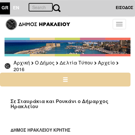
GR
EN
ΕΙΣΟΔΟΣ
Ο
Toggle
ΔΗΜΟΣ
navigati
Δελτία
Τύπου
Αρχείο
Αρχική
Ο Δήμος
Δελτία Τύπου
Αρχείο
2026
2016
2025
2024
2023
2022
Σε Σταυράκια και Ρουκάνι ο Δήμαρχος
Ηρακλείου
2021
2020
2019
ΔΗΜΟΣ ΗΡΑΚΛΕΙΟΥ ΚΡΗΤΗΣ