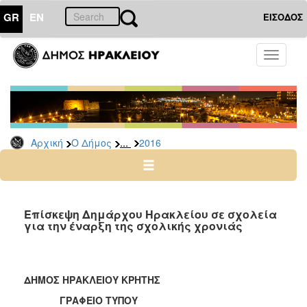
GR
EN
ΕΙΣΟΔΟΣ
Ο
Toggle
ΔΗΜΟΣ
navigati
Δελτία
Τύπου
Αρχείο
...
Αρχική
Ο Δήμος
2016
2026
2025
2024
2023
Επίσκεψη Δημάρχου Ηρακλείου σε σχολεία
για την έναρξη της σχολικής χρονιάς
2022
2021
2020
ΔΗΜΟΣ ΗΡΑΚΛΕΙΟΥ ΚΡΗΤΗΣ
2019
ΓΡΑΦΕΙΟ ΤΥΠΟΥ