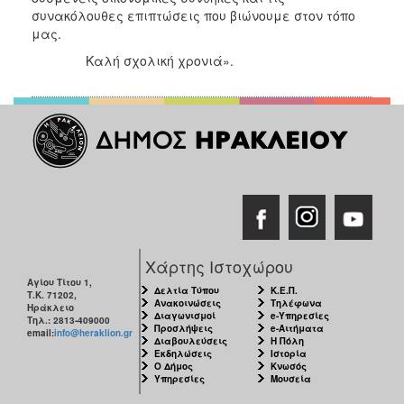
συνακόλουθες επιπτώσεις που βιώνουμε στον τόπο
μας.
Καλή σχολική χρονιά».
Χάρτης Ιστοχώρου
Αγίου Τίτου 1,
Δελτία Τύπου
Κ.Ε.Π.
Τ.Κ. 71202,
Ανακοινώσεις
Τηλέφωνα
Ηράκλειο
Διαγωνισμοί
e-Υπηρεσίες
Τηλ.: 2813-409000
Προσλήψεις
e-Αιτήματα
email:
info@heraklion.gr
Διαβουλεύσεις
Η Πόλη
Εκδηλώσεις
Ιστορία
Ο Δήμος
Κνωσός
Υπηρεσίες
Μουσεία