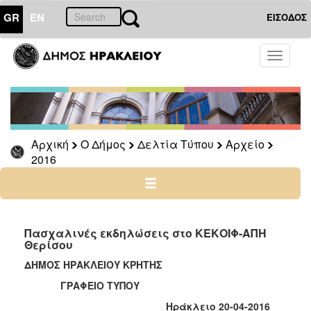
GR
EN
ΕΙΣΟΔΟΣ
Ο
Toggle
ΔΗΜΟΣ
navigati
Δελτία
Τύπου
Αρχείο
Αρχική
Ο Δήμος
Δελτία Τύπου
Αρχείο
2026
2016
2025
2024
2023
2022
Πασχαλινές εκδηλώσεις στο ΚΕΚΟΙΦ-ΑΠΗ
Θερίσου
2021
ΔΗΜΟΣ ΗΡΑΚΛΕΙΟΥ ΚΡΗΤΗΣ
2020
ΓΡΑΦΕΙΟ ΤΥΠΟΥ
2019
Ηράκλειο 20-04-2016