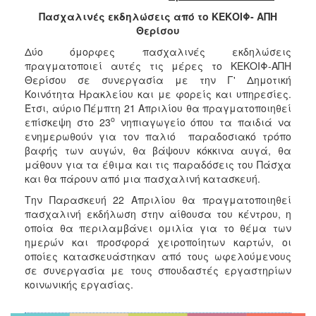
2018
Πασχαλινές εκδηλώσεις από το ΚΕΚΟΙΦ- ΑΠΗ
2017
Θερίσου
2016
Δύο όμορφες πασχαλινές εκδηλώσεις
2015
πραγματοποιεί αυτές τις μέρες το ΚΕΚΟΙΦ-ΑΠΗ
Θερίσου σε συνεργασία με την Γ' Δημοτική
2013
Κοινότητα Ηρακλείου και με φορείς και υπηρεσίες.
2012
Έτσι, αύριο Πέμπτη 21 Απριλίου θα πραγματοποιηθεί
ο
επίσκεψη στο 23
νηπιαγωγείο όπου τα παιδιά να
2011
ενημερωθούν για τον παλιό παραδοσιακό τρόπο
2010
βαφής των αυγών, θα βάψουν κόκκινα αυγά, θα
μάθουν για τα έθιμα και τις παραδόσεις του Πάσχα
2006
και θα πάρουν από μια πασχαλινή κατασκευή.
Την Παρασκευή 22 Απριλίου θα πραγματοποιηθεί
πασχαλινή εκδήλωση στην αίθουσα του κέντρου, η
οποία θα περιλαμβάνει ομιλία για το θέμα των
Ο
ημερών και προσφορά χειροποίητων καρτών, οι
ΤΟΠΟΣ
οποίες κατασκευάστηκαν από τους ωφελούμενους
ΜΑΣ
σε συνεργασία με τους σπουδαστές εργαστηρίων
κοινωνικής εργασίας.
ΠΟΛΙΤΙΣΜΟΣ