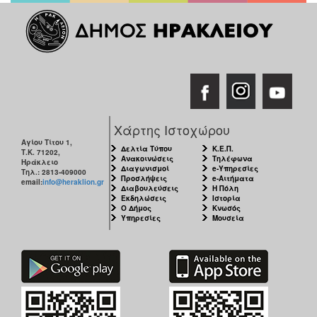
ΑΝΘΕΚΤΙΚΗ
ΠΟΛΗ
Χάρτης Ιστοχώρου
Αγίου Τίτου 1,
Δελτία Τύπου
Κ.Ε.Π.
Τ.Κ. 71202,
Ανακοινώσεις
Τηλέφωνα
Ηράκλειο
Διαγωνισμοί
e-Υπηρεσίες
Τηλ.: 2813-409000
Προσλήψεις
e-Αιτήματα
email:
info@heraklion.gr
Διαβουλεύσεις
Η Πόλη
Εκδηλώσεις
Ιστορία
Ο Δήμος
Κνωσός
Υπηρεσίες
Μουσεία