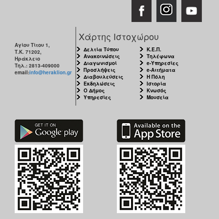
Χάρτης Ιστοχώρου
Αγίου Τίτου 1,
Δελτία Τύπου
Κ.Ε.Π.
Τ.Κ. 71202,
Ανακοινώσεις
Τηλέφωνα
Ηράκλειο
Διαγωνισμοί
e-Υπηρεσίες
Τηλ.: 2813-409000
Προσλήψεις
e-Αιτήματα
email:
info@heraklion.gr
Διαβουλεύσεις
Η Πόλη
Εκδηλώσεις
Ιστορία
Ο Δήμος
Κνωσός
Υπηρεσίες
Μουσεία