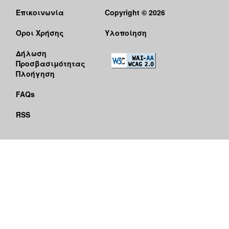
Επικοινωνία
Copyright © 2026
Όροι Χρήσης
Υλοποίηση
Δήλωση
Προσβασιμότητας
Πλοήγηση
FAQs
RSS