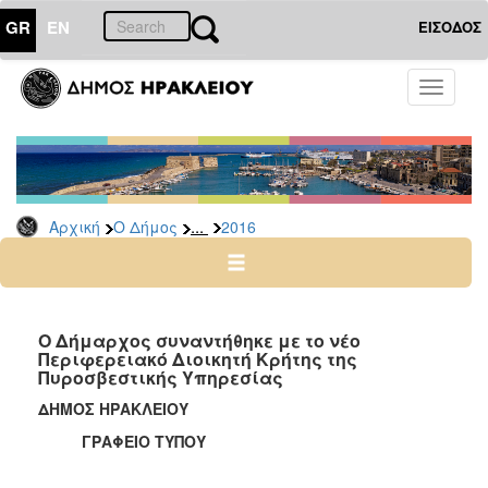
GR
EN
ΕΙΣΟΔΟΣ
Ο
Toggle
ΔΗΜΟΣ
navigati
Δελτία
Τύπου
Αρχείο
...
Αρχική
Ο Δήμος
2016
2026
2025
2024
2023
Ο Δήμαρχος συναντήθηκε με το νέο
Περιφερειακό Διοικητή Κρήτης της
2022
Πυροσβεστικής Υπηρεσίας
2021
ΔΗΜΟΣ ΗΡΑΚΛΕΙΟΥ
2020
ΓΡΑΦΕΙΟ ΤΥΠΟΥ
2019