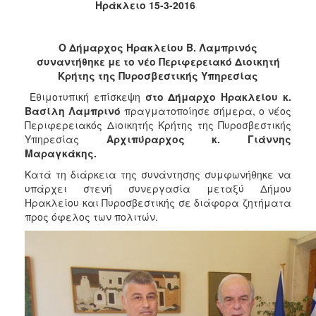
2018
Ηράκλειο 15-3-2016
2017
2016
Ο Δήμαρχος Ηρακλείου Β. Λαμπρινός
συναντήθηκε με το νέο Περιφερειακό Διοικητή
2015
Κρήτης της Πυροσβεστικής Υπηρεσίας
2013
Εθιμοτυπική επίσκεψη
στο Δήμαρχο Ηρακλείου κ.
2012
Βασίλη Λαμπρινό
πραγματοποίησε σήμερα, ο νέος
Περιφερειακός Διοικητής Κρήτης της Πυροσβεστικής
2011
Υπηρεσίας
Αρχιπύραρχος κ. Γιάννης
2010
Μαραγκάκης.
2006
Κατά τη διάρκεια της συνάντησης συμφωνήθηκε να
υπάρχει στενή συνεργασία μεταξύ Δήμου
Ηρακλείου και Πυροσβεστικής σε διάφορα ζητήματα
προς όφελος των πολιτών.
Ο
ΤΟΠΟΣ
ΜΑΣ
ΠΟΛΙΤΙΣΜΟΣ