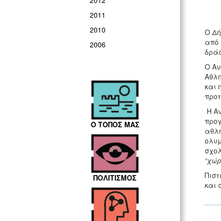
2012
2011
2010
Ο Δή
από 
2006
δράσ
Ο Αν
Αθλη
και 
προτ
Η Αν
προγ
Ο ΤΟΠΟΣ ΜΑΣ
αθλη
ολυμ
σχολ
“χώρ
Πιστ
ΠΟΛΙΤΙΣΜΟΣ
και 