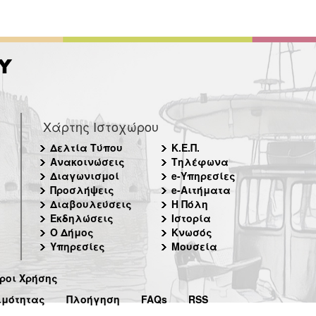
Χάρτης Ιστοχώρου
Δελτία Τύπου
Κ.Ε.Π.
Ανακοινώσεις
Τηλέφωνα
Διαγωνισμοί
e-Υπηρεσίες
Προσλήψεις
e-Αιτήματα
Διαβουλεύσεις
Η Πόλη
Εκδηλώσεις
Ιστορία
Ο Δήμος
Κνωσός
Υπηρεσίες
Μουσεία
ροι Χρήσης
ιμότητας
Πλοήγηση
FAQs
RSS