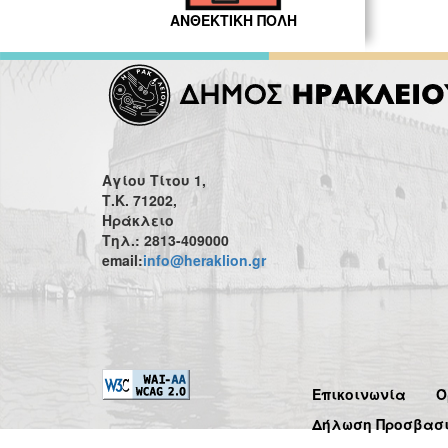
ΑΝΘΕΚΤΙΚΗ ΠΟΛΗ
Αγίου Τίτου 1,
Τ.Κ. 71202,
Ηράκλειο
Τηλ.: 2813-409000
email:
info@heraklion.gr
Επικοινωνία
Ό
Δήλωση Προσβασ