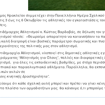
μος Ηρακλείου συμμετέχει στην Πανελλήνια Ημέρα Σχολικού Α
τις 3 έως τις 6 Οκτωβρίου τις αθλητικές του εγκαταστάσεις το
εις.
τιδήμαρχος Αθλητισμού κ. Κώστας Βαρδαβάς, σε δήλωση του γ
τισμού τόνισε: «Θεωρούμε απαραίτητο να κατανοήσουν τα παιδ
η καλή διατροφή είναι βασικές παράμετροι σωματικής και πνευ
εραιότητες της πολιτικής μας στον αθλητισμό.
τιδημαρχία Αθλητισμού, υλοποιεί στις δημοτικές αθλητικές ε
ράμματος “Αθλητισμός για Όλους”, πολλές και διαφορετικές
τισμό, για όλες τις εκπαιδευτικές βαθμίδες, με στόχο περισ
πιακά και παραολυμπιακά αθλήματα. Παράλληλα, θα εκπονή
ικών αυλών σε
ους κινητικής δραστηριότητα”.
εύουμε ότι κάθε σχολική αυλή μπορεί και πρέπει να γίνει κέντ
στο πλαίσιο των αρμοδιοτήτων μας θα κάνουμε ό,τι μπορούμε