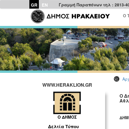
GR
EN
Γραμμή Παραπόνων τηλ : 2813-4
Ο 
Αρχ
WWW.HERAKLION.GR
Ο Δ
Αθλ
Ο ΔΗΜΟΣ
ΔΗΜ
ΓΡ
Δελτία Τύπου